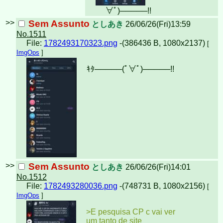
∀ﾟ)︀─────!!︀
>>
Sem Assunto
としあき
26/06/26(Fri)13:59
No.1511
File:
1782493170323.png
-(386436 B, 1080x2137)
[
ImgOps
]
ｷﾀ─────(ﾟ∀ﾟ)︀─────!!︀
>>
Sem Assunto
としあき
26/06/26(Fri)14:01
No.1512
File:
1782493280036.png
-(748731 B, 1080x2156)
[
ImgOps
]
>E pesquisa CP c vai ver
um tanto de site