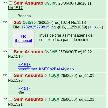
>>
Sem Assunto
Ov3r95
26/06/30(Tue)10:11
No.1517
Bacana.
>>
363
Ov3r95
26/06/30(Tue)10:14
No.1518
File:
1782825279815.jpg
-(0 B, 1125x1059)
[
ImgOps
]
Invés de tirar as mensagens de
No
contexto faça parte do recinto.
thumbnail
>>
Sem Assunto
Ov3r95
26/06/30(Tue)10:22
No.1519
>>1518
https://t.me/+KMTFp2B4Lr4yMzIx
>>
Sem Assunto
としあき
26/06/30(Tue)11:01
No.1520
>>1518
não.
>>
Sem Assunto
としあき
26/06/30(Tue)11:01
No.1521