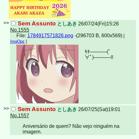
>>
Sem Assunto
としあき
26/07/24(Fri)15:26
No.1555
File:
1784917571826.png
-(296703 B, 600x569)
[
ImgOps
]
ｷﾀ─────(ﾟ
∀ﾟ)︀─────!!︀
>>
Sem Assunto
としあき
26/07/25(Sat)19:01
No.1557
Aniversário de quem? Não vejo ninguém na
imagem.