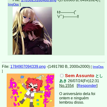
[
ImgOps
]
ｷﾀ─────(ﾟ
∀ﾟ)︀─────!!︀
File:
1784907094339.png
-(1491780 B, 2000x2000)
[
ImgOps
]
Sem Assunto
とし
あき
26/07/24(Fri)12:31
No.1554
[
Responder
]
O aniversário dela foi
ontem e ninguém
lembrou disso.