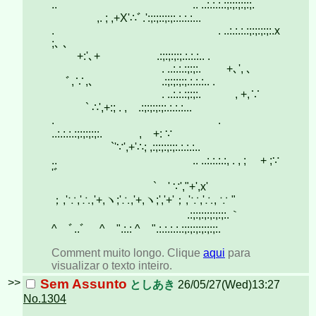
.. .. ..:.:.:.:;:;:;:;:;.
,. ; ,+X'∴ﾞ.':;:;::;:;:.:.:.:...
. . ..:.:.:.:;:;:;:;:.x
;､ 、
+:'､+ .:;:;:;:;.:.:.:.. .
. ..:.:.:;:;:. +､', ､
ﾞ,∵,､ .:;:;:;:;.:.:.:.. .
. ..:.:.:;:;:. , +,∵
` ∴',+:; . , .:;:;:;:;:.:.:.:...
. .
..:.:.:.:;:;:;:;:. , +: ∵
`'∵',+'∴; ,:;:;:;:;:.:.:.:..
.. .. ..:.:.:.:, . , ; + ;∵
'ﾞ
` ' ∵',"+',x'
；,'∵,'∴,'+,ヽ;'∴,'+,ヽ;','+'；,'∵,'∴, ∵ "
.:;:;:;:;:;:;:.｀
^ ﾞ..ﾞ ^ ".:.: ^ ".:.:.:.:.:;:;:;:;:;:;:.
Comment muito longo. Clique
aqui
para
visualizar o texto inteiro.
>>
Sem Assunto
としあき
26/05/27(Wed)13:27
No.1304