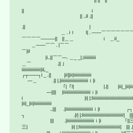
|| || ||
|| ..|
|| i
|| ..il .||
|| .
.|| |
＿ . iｌ l| . ――￣￣￣￣￣￣￣
￣￣￣￣―――|| ||＿＿ i ＿il_
＿――￣￣ . |￣￣
￣|i
|i..||￣￣―. ＿_ _|｣iiiiiiiiii
＿￣ .|| ｣
iiiiiiiiiiiiiii
┌┬───┐i _
.|| |ii|
|ii|iiiiiiiiiiiiiii
―＿ .|| |.|iiiiiiiiiiiiiiiii
｢|「!|￣￣￣￣￣ ￣|.|| |ii|_|ii|iiiiiiiiii
―|||| |iiiiiiiiiiiiiiiiiiii
i |i| |:liiiiiiiiiiiiiiiiiiiiiiiiiiiiiiiiii|
|ii|_|ii|iiiiiiiiiiiiiii
..||| .|iiiiiiiiiiiiiiiiiiiiiiiｉ|i ┌┐
┐ .|i| |:liiiiiiiiiiiiiiiiiiiiiiiiiiiiiiiiii| ||| .
||| .|iiiiiiiiiiiiiiiiiiiiiiiｉ|i ｢
三| |i| |:liiiiiiiiiiiiiiiiiiiiiiiiiiiiiiiiii| ||| .|ii|_|ii