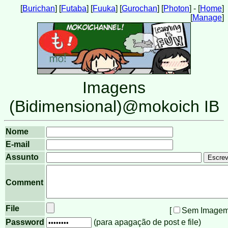
[
Burichan
] [
Futaba
] [
Fuuka
] [
Gurochan
] [
Photon
] - [
Home
]
[
Manage
]
Imagens
(Bidimensional)@mokoich IB
Nome
E-mail
Assunto
Comment
File
[
Sem Imagem
Password
(para apagação de post e file)