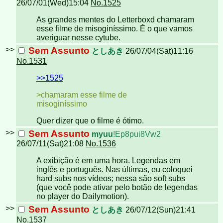
26/07/01(Wed)15:04
No.1525
As grandes mentes do Letterboxd chamaram
esse filme de misoginíssimo. É o que vamos
averiguar nesse cytube.
>>
Sem Assunto
としあき
26/07/04(Sat)11:16
No.1531
>>1525
>chamaram esse filme de
misoginíssimo
Quer dizer que o filme é ótimo.
>>
Sem Assunto
myuu
!Ep8pui8Vw2
26/07/11(Sat)21:08
No.1536
A exibição é em uma hora. Legendas em
inglês e português. Nas últimas, eu coloquei
hard subs nos vídeos; nessa são soft subs
(que você pode ativar pelo botão de legendas
no player do Dailymotion).
>>
Sem Assunto
としあき
26/07/12(Sun)21:41
No.1537