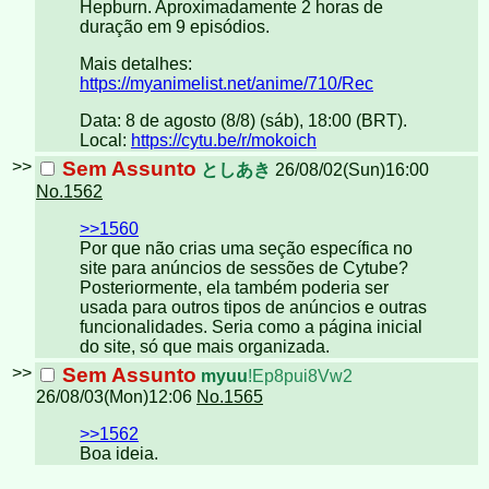
Hepburn. Aproximadamente 2 horas de
duração em 9 episódios.
Mais detalhes:
https://myanimelist.net/anime/710/Rec
Data: 8 de agosto (8/8) (sáb), 18:00 (BRT).
Local:
https://cytu.be/r/mokoich
>>
Sem Assunto
としあき
26/08/02(Sun)16:00
No.1562
>>1560
Por que não crias uma seção específica no
site para anúncios de sessões de Cytube?
Posteriormente, ela também poderia ser
usada para outros tipos de anúncios e outras
funcionalidades. Seria como a página inicial
do site, só que mais organizada.
>>
Sem Assunto
myuu
!Ep8pui8Vw2
26/08/03(Mon)12:06
No.1565
>>1562
Boa ideia.