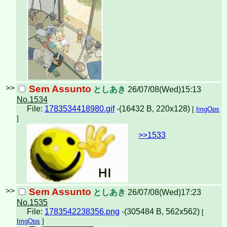
>>
Sem Assunto
としあき
26/07/08(Wed)15:13
No.1534
File:
1783534418980.gif
-(16432 B, 220x128)
[
ImgOps
]
>>1533
>>
Sem Assunto
としあき
26/07/08(Wed)17:23
No.1535
File:
1783542238356.png
-(305484 B, 562x562)
[
ImgOps
]