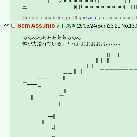
||| ／iiiiiiiiiiiiiiiiiiiiiiiiｉ|i |:|
三| |i| |:liiiiiiiiiiiiiiiiiiiiiiiiiiiiiiiiii| |||.|ii|_|ii
Comment muito longo. Clique
aqui
para visualizar o t
>>
Sem Assunto
としあき
26/05/24(Sun)23:21
No.13
ああああああああああああ
体が力溢れているよ！うおおおおおおおおお
|| || || 
|| || || 
|| .|| .||
＿＿.|| || ―――￣￣￣￣￣￣￣￣￣￣￣
＿――￣￣ .|
￣――＿
＿￣ .
|| || ￣
―＿ .|| ||
|| |
―|
|||―
..|||
|