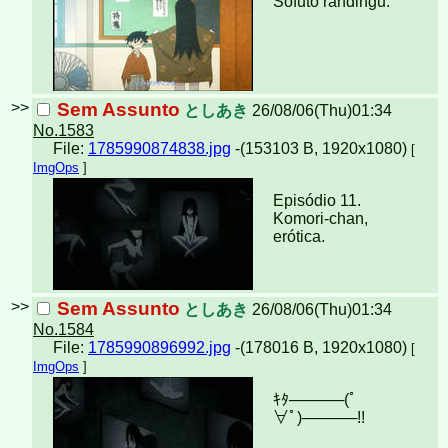
Sofuto randingu.
>>
Sem Assunto
としあき
26/08/06(Thu)01:34
No.1583
File:
1785990874838.jpg
-(153103 B, 1920x1080)
[
ImgOps
]
Episódio 11.
Komori-chan,
erótica.
>>
Sem Assunto
としあき
26/08/06(Thu)01:34
No.1584
File:
1785990896992.jpg
-(178016 B, 1920x1080)
[
ImgOps
]
ｷﾀ─────(ﾟ
∀ﾟ)︀─────!!︀