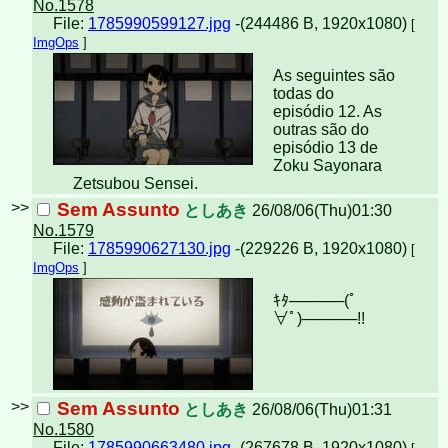
No.1578
File:
1785990599127.jpg
-(244486 B, 1920x1080)
[
ImgOps
]
As seguintes são
todas do
episódio 12. As
outras são do
episódio 13 de
Zoku Sayonara
Zetsubou Sensei.
>>
Sem Assunto
としあき
26/08/06(Thu)01:30
No.1579
File:
1785990627130.jpg
-(229226 B, 1920x1080)
[
ImgOps
]
ｷﾀ─────(ﾟ
∀ﾟ)︀─────!!︀
>>
Sem Assunto
としあき
26/08/06(Thu)01:31
No.1580
File:
1785990663480.jpg
-(267678 B, 1920x1080)