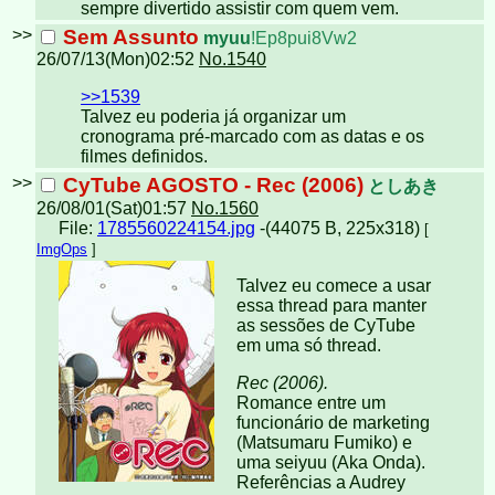
sempre divertido assistir com quem vem.
>>
Sem Assunto
myuu
!Ep8pui8Vw2
26/07/13(Mon)02:52
No.1540
>>1539
Talvez eu poderia já organizar um
cronograma pré-marcado com as datas e os
filmes definidos.
>>
CyTube AGOSTO - Rec (2006)
としあき
26/08/01(Sat)01:57
No.1560
File:
1785560224154.jpg
-(44075 B, 225x318)
[
ImgOps
]
Talvez eu comece a usar
essa thread para manter
as sessões de CyTube
em uma só thread.
Rec (2006).
Romance entre um
funcionário de marketing
(Matsumaru Fumiko) e
uma seiyuu (Aka Onda).
Referências a Audrey