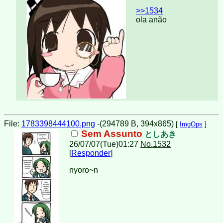
>>1534
ola anão
File:
1783398444100.png
-(294789 B, 394x865)
[
ImgOps
]
Sem Assunto
としあき
26/07/07(Tue)01:27
No.1532
[
Responder
]
nyoro~n