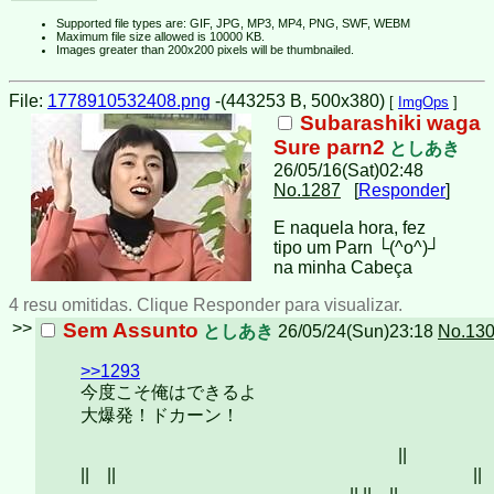
Supported file types are: GIF, JPG, MP3, MP4, PNG, SWF, WEBM
Maximum file size allowed is 10000 KB.
Images greater than 200x200 pixels will be thumbnailed.
File:
1778910532408.png
-(443253 B, 500x380)
[
ImgOps
]
Subarashiki waga
Sure parn2
としあき
26/05/16(Sat)02:48
No.1287
[
Responder
]
E naquela hora, fez
tipo um Parn └(^o^)┘
na minha Cabeça
4 resu omitidas. Clique Responder para visualizar.
>>
Sem Assunto
としあき
26/05/24(Sun)23:18
No.13
>>1293
今度こそ俺はできるよ
大爆発！ドカーン！
||
|| || || || |