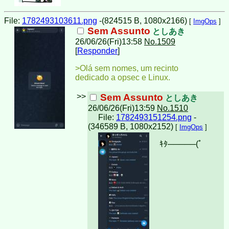
File:
1782493103611.png
-(824515 B, 1080x2166)
[
ImgOps
]
Sem Assunto
としあき
26/06/26(Fri)13:58
No.1509
[
Responder
]
>Olá sem nomes, um recinto
dedicado a opsec e Linux.
>>
Sem Assunto
としあき
26/06/26(Fri)13:59
No.1510
File:
1782493151254.png
-
(346589 B, 1080x2152)
[
ImgOps
]
ｷﾀ─────(ﾟ