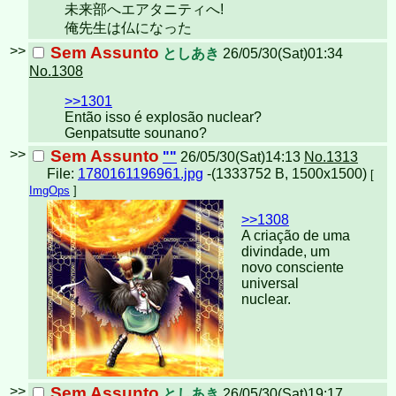
未来部へエアタニティへ!
俺先生は仏になった
>>
Sem Assunto
としあき
26/05/30(Sat)01:34
No.1308
>>1301
Então isso é explosão nuclear?
Genpatsutte sounano?
>>
Sem Assunto
""
26/05/30(Sat)14:13
No.1313
File:
1780161196961.jpg
-(1333752 B, 1500x1500)
[
ImgOps
]
>>1308
A criação de uma
divindade, um
novo consciente
universal
nuclear.
>>
Sem Assunto
としあき
26/05/30(Sat)19:17