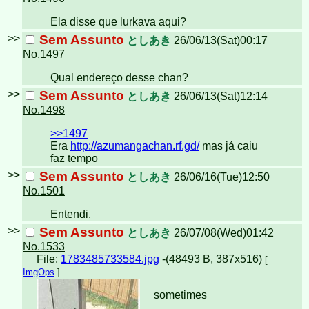
Ela disse que lurkava aqui?
>>
Sem Assunto
としあき
26/06/13(Sat)00:17
No.1497
Qual endereço desse chan?
>>
Sem Assunto
としあき
26/06/13(Sat)12:14
No.1498
>>1497
Era
http://azumangachan.rf.gd/
mas já caiu
faz tempo
>>
Sem Assunto
としあき
26/06/16(Tue)12:50
No.1501
Entendi.
>>
Sem Assunto
としあき
26/07/08(Wed)01:42
No.1533
File:
1783485733584.jpg
-(48493 B, 387x516)
[
ImgOps
]
sometimes