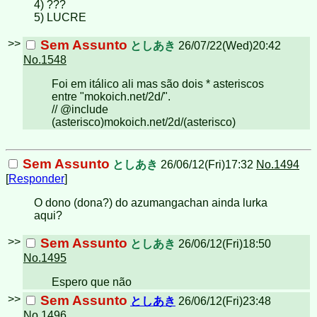
4) ???
5) LUCRE
>>
Sem Assunto
としあき
26/07/22(Wed)20:42
No.1548
Foi em itálico ali mas são dois * asteriscos
entre "mokoich.net/2d/".
// @include
(asterisco)mokoich.net/2d/(asterisco)
Sem Assunto
としあき
26/06/12(Fri)17:32
No.1494
[
Responder
]
O dono (dona?) do azumangachan ainda lurka
aqui?
>>
Sem Assunto
としあき
26/06/12(Fri)18:50
No.1495
Espero que não
>>
Sem Assunto
としあき
26/06/12(Fri)23:48
No.1496