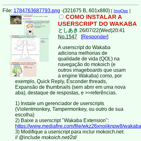
File:
1784763687793.png
-(321675 B, 601x880)
[
ImgOps
]
COMO INSTALAR A
USERSCRIPT DO WAKABA
としあき
26/07/22(Wed)20:41
No.1547
[
Responder
]
A userscript do Wakaba
adiciona melhorias de
qualidade de vida (QOL) na
navegação do mokoich (e
outros imageboards que usam
a engine Wakaba) como, por
exemplo, Quick Reply, Esconder threads,
Expansão de thumbnails (sem abrir em uma nova
aba), destaque de respostas, e >>referências.
1) Instale um gerenciador de userscripts
(Violentmonkey, Tampermonkey, ou outro de sua
escolha)
2) Baixe a userscript "Wakaba Extension":
https://www.mediafire.com/file/wkz26xnoijknpw8/wakaba
3) Modifique a userscript para inclur mokoich.net:
// @include
mokoich.net/2d/