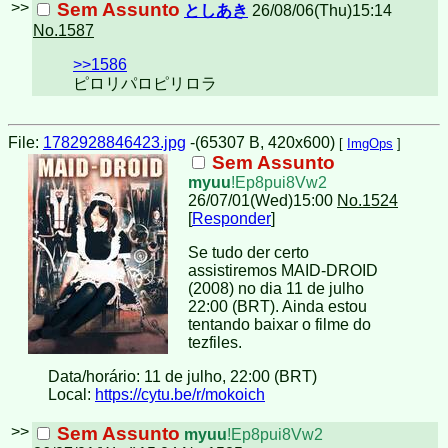
>>
Sem Assunto
としあき
26/08/06(Thu)15:14
No.1587
>>1586
ピロリパロピリロラ
File:
1782928846423.jpg
-(65307 B, 420x600)
[
ImgOps
]
Sem Assunto
myuu
!Ep8pui8Vw2
26/07/01(Wed)15:00
No.1524
[
Responder
]
Se tudo der certo
assistiremos MAID-DROID
(2008) no dia 11 de julho
22:00 (BRT). Ainda estou
tentando baixar o filme do
tezfiles.
Data/horário: 11 de julho, 22:00 (BRT)
Local:
https://cytu.be/r/mokoich
>>
Sem Assunto
myuu
!Ep8pui8Vw2