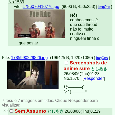
No.1589
File:
1786070410776.jpg
-(9093 B, 450x253)
[
ImgOps
]
Nós
conhecemos, é
que sua thread
não foi muito
criativa e
ninguém tinha o
que postar
File:
1785990229826.jpg
-(196425 B, 1920x1080)
[
ImgOps
]
Screenshots de
anime sure
としあき
26/08/06(Thu)01:23
No.1570
[
Responder
]
ｷﾀ─────(ﾟ
∀ﾟ)︀─────!!︀
7 resu e 7 imagens omitidas. Clique Responder para
visualizar.
>>
Sem Assunto
としあき
26/08/06(Thu)01:29