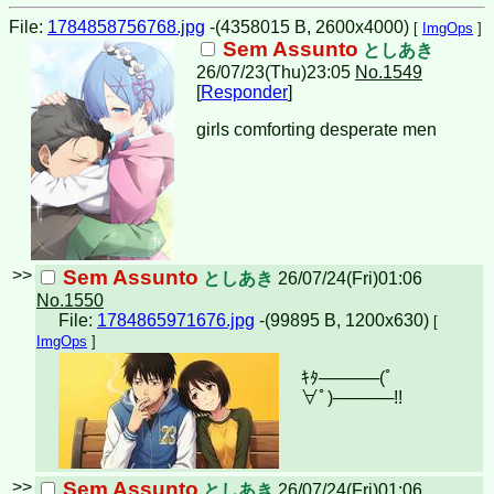
File:
1784858756768.jpg
-(4358015 B, 2600x4000)
[
ImgOps
]
Sem Assunto
としあき
26/07/23(Thu)23:05
No.1549
[
Responder
]
girls comforting desperate men
>>
Sem Assunto
としあき
26/07/24(Fri)01:06
No.1550
File:
1784865971676.jpg
-(99895 B, 1200x630)
[
ImgOps
]
ｷﾀ─────(ﾟ
∀ﾟ)︀─────!!︀
>>
Sem Assunto
としあき
26/07/24(Fri)01:06