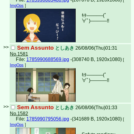
[
ImgOps
]
ｷﾀ─────(ﾟ
∀ﾟ)︀─────!!︀
>>
Sem Assunto
としあき
26/08/06(Thu)01:31
No.1581
File:
1785990688569.jpg
-(308740 B, 1920x1080)
[
ImgOps
]
ｷﾀ─────(ﾟ
∀ﾟ)︀─────!!︀
>>
Sem Assunto
としあき
26/08/06(Thu)01:33
No.1582
File:
1785990795056.jpg
-(341689 B, 1920x1080)
[
ImgOps
]