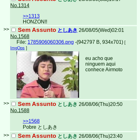
No.1314
>>1313
HONZON!!
>>
Sem Assunto
としあき
26/08/05(Wed)02:01
No.1568
File:
1785906060306.png
-(942797 B, 934x701)
[
ImgOps
]
eu acho que
ninguem aqui
conhece Airmoto
>>
Sem Assunto
としあき
26/08/06(Thu)20:50
No.1588
>>1568
Pobre としあき
>>
Sem Assunto
としあき
26/08/06(Thu)23:40