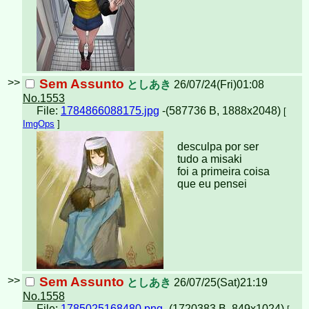
>>
Sem Assunto
としあき
26/07/24(Fri)01:08
No.1553
File:
1784866088175.jpg
-(587736 B, 1888x2048)
[
ImgOps
]
desculpa por ser
tudo a misaki
foi a primeira coisa
que eu pensei
>>
Sem Assunto
としあき
26/07/25(Sat)21:19
No.1558
File:
1785025168480.png
-(1720383 B, 849x1024)