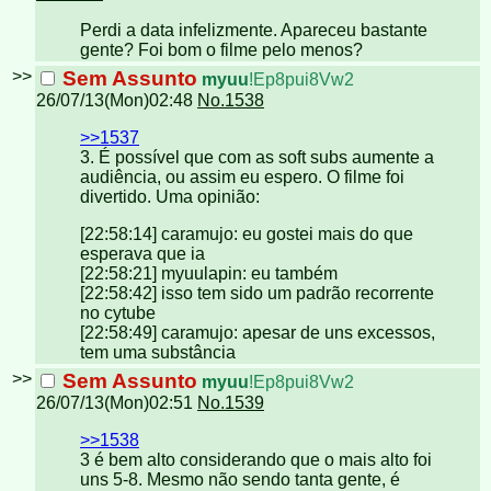
Perdi a data infelizmente. Apareceu bastante
gente? Foi bom o filme pelo menos?
>>
Sem Assunto
myuu
!Ep8pui8Vw2
26/07/13(Mon)02:48
No.1538
>>1537
3. É possível que com as soft subs aumente a
audiência, ou assim eu espero. O filme foi
divertido. Uma opinião:
[22:58:14] caramujo: eu gostei mais do que
esperava que ia
[22:58:21] myuulapin: eu também
[22:58:42] isso tem sido um padrão recorrente
no cytube
[22:58:49] caramujo: apesar de uns excessos,
tem uma substância
>>
Sem Assunto
myuu
!Ep8pui8Vw2
26/07/13(Mon)02:51
No.1539
>>1538
3 é bem alto considerando que o mais alto foi
uns 5-8. Mesmo não sendo tanta gente, é