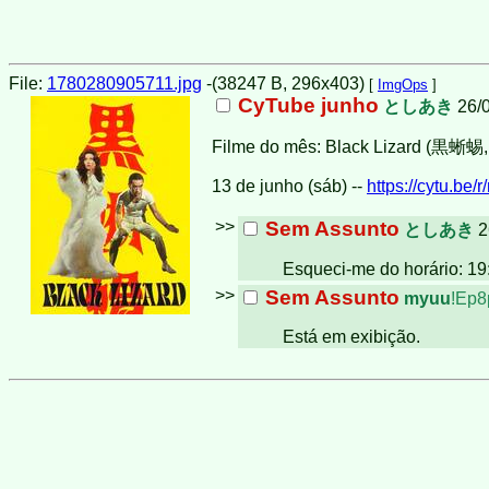
File:
1780280905711.jpg
-(38247 B, 296x403)
[
ImgOps
]
CyTube junho
としあき
26/0
Filme do mês: Black Lizard (黒蜥蜴, 
13 de junho (sáb) --
https://cytu.be/
>>
Sem Assunto
としあき
2
Esqueci-me do horário: 19
>>
Sem Assunto
myuu
!Ep8
Está em exibição.