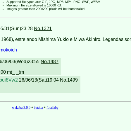
Supported file types are: GIF, JPG, MP3, MP4, PNG, SWF, WEBM
Maximum file size allowed is 10000 KB.
Images greater than 200x200 pixels will be thumbnailed.
5/31(Sun)23:28
No.1321
1968), estrelando Mishima Yukio e Miwa Akihiro. Legendas som
r/mokoich
6/06/03(Wed)23:55
No.1487
:00 m(_ _)m
pui8Vw2
26/06/13(Sat)19:04
No.1499
-
wakaba 3.0.9
+
futaba
+
futallaby
-