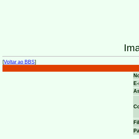
Ima
[
Voltar ao BBS
]
N
E-
A
C
Fi
P