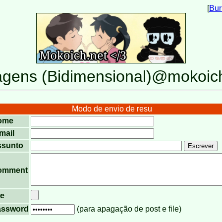
[
Bur
gens (Bidimensional)@mokoic
Modo de envio de resu
ome
mail
ssunto
omment
le
assword
(para apagação de post e file)