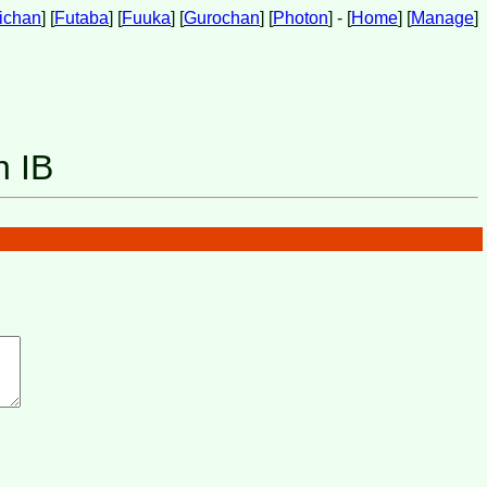
ichan
] [
Futaba
] [
Fuuka
] [
Gurochan
] [
Photon
] - [
Home
] [
Manage
]
h IB