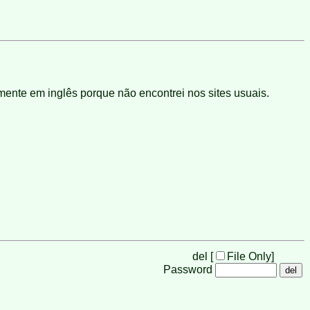
ente em inglês porque não encontrei nos sites usuais.
del [
File Only
]
Password