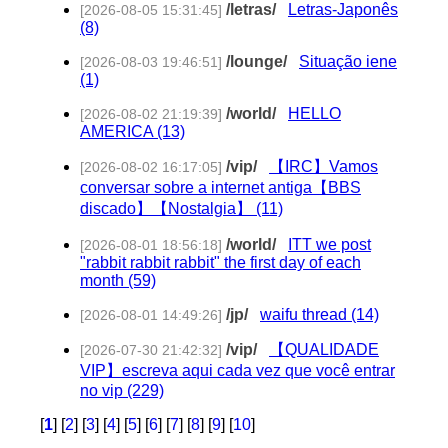
/letras/
Letras-Japonês
[2026-08-05 15:31:45]
(8)
/lounge/
Situação iene
[2026-08-03 19:46:51]
(1)
/world/
HELLO
[2026-08-02 21:19:39]
AMERICA (13)
/vip/
【IRC】Vamos
[2026-08-02 16:17:05]
conversar sobre a internet antiga【BBS
discado】【Nostalgia】 (11)
/world/
ITT we post
[2026-08-01 18:56:18]
"rabbit rabbit rabbit" the first day of each
month (59)
/jp/
waifu thread (14)
[2026-08-01 14:49:26]
/vip/
【QUALIDADE
[2026-07-30 21:42:32]
VIP】escreva aqui cada vez que você entrar
no vip (229)
[
1
] [
2
] [
3
] [
4
] [
5
] [
6
] [
7
] [
8
] [
9
] [
10
]