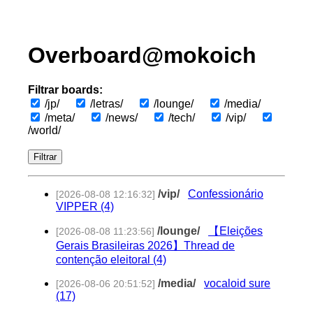
Overboard@mokoich
Filtrar boards:
/jp/
/letras/
/lounge/
/media/
/meta/
/news/
/tech/
/vip/
/world/
Filtrar
/vip/
Confessionário
[2026-08-08 12:16:32]
VIPPER (4)
/lounge/
【Eleições
[2026-08-08 11:23:56]
Gerais Brasileiras 2026】Thread de
contenção eleitoral (4)
/media/
vocaloid sure
[2026-08-06 20:51:52]
(17)