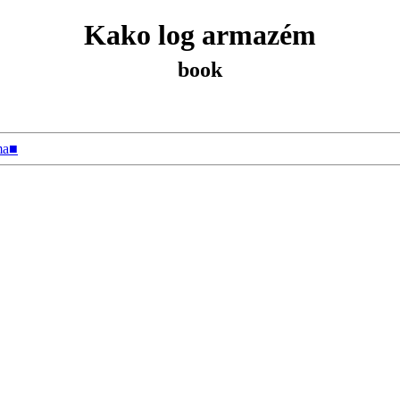
Kako log armazém
book
ma■