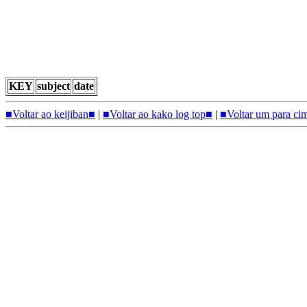
KEY
subject
date
■Voltar ao keijiban■
|
■Voltar ao kako log top■
|
■Voltar um para ci