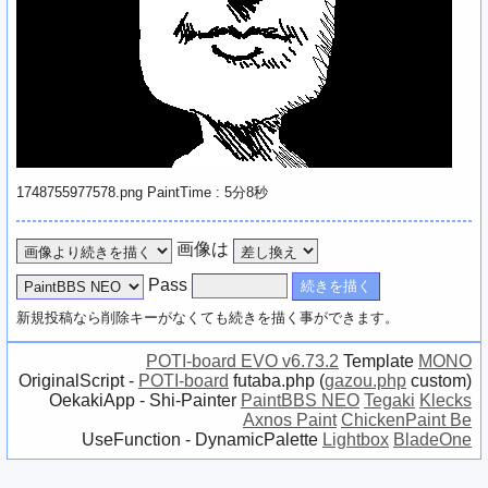
1748755977578.png PaintTime : 5分8秒
画像は
Pass
新規投稿なら削除キーがなくても続きを描く事ができます。
POTI-board EVO v6.73.2
Template
MONO
OriginalScript -
POTI-board
futaba.php
(
gazou.php
custom)
OekakiApp -
Shi-Painter
PaintBBS NEO
Tegaki
Klecks
Axnos Paint
ChickenPaint Be
UseFunction -
DynamicPalette
Lightbox
BladeOne