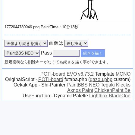
1772044780946.png PaintTime : 10分13秒
画像は
Pass
新規投稿なら削除キーがなくても続きを描く事ができます。
POTI-board EVO v6.73.2
Template
MONO
OriginalScript -
POTI-board
futaba.php
(
gazou.php
custom)
OekakiApp -
Shi-Painter
PaintBBS NEO
Tegaki
Klecks
Axnos Paint
ChickenPaint Be
UseFunction -
DynamicPalette
Lightbox
BladeOne