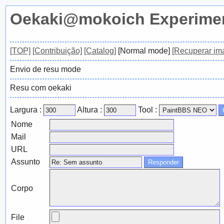
Oekaki@mokoich Experimen
[TOP]
[Contribuição]
[Catalog]
[Normal mode]
[Recuperar im
Envio de resu mode
Resu com oekaki
Largura :
Altura :
Tool :
Nome
Mail
URL
Assunto
Corpo
File