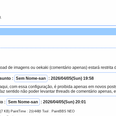
l.
load de imagens ou oekaki (comentário apenas) estará restrita d
sunto
:
Sem Nome-san
: 2026/04/05(Sun) 19:58
 aqui, com essa configuração, é proibida apenas em novos post
faz sentido não poder levantar threads de comentário apenas, e
to
:
Sem Nome-san
: 2026/04/05(Sun) 20:01
(7 KB) PaintTime : 2分44秒
Tool : PaintBBS NEO