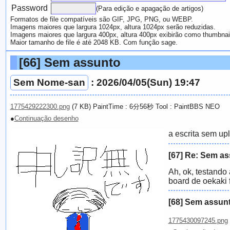
Password
(Para edição e apagação de artigos)
Formatos de file compatíveis são GIF, JPG, PNG, ou WEBP.
Imagens maiores que largura 1024px, altura 1024px serão reduzidas.
Imagens maiores que largura 400px, altura 400px exibirão como thumbnai
Maior tamanho de file é até 2048 KB. Com função sage.
[66]
Sem assunto
Sem Nome-san
: 2026/04/05(Sun) 19:47
1775429222300.png
(7 KB) PaintTime : 6分56秒
Tool : PaintBBS NEO
●
Continuação desenho
a escrita sem up
[67]
Re: Sem as
Ah, ok, testando
board de oekaki 
[68]
Sem assun
1775430097245.png