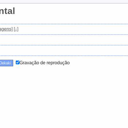
tal
agens]
[↓]
Gravação de reprodução