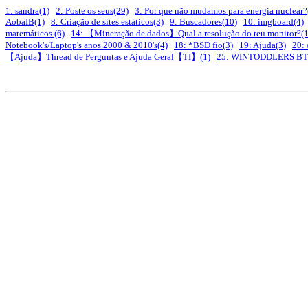
1: sandra(1)
2: Poste os seus(29)
3: Por que não mudamos para energia nuclear?
AobaIB(1)
8: Criação de sites estáticos(3)
9: Buscadores(10)
10: imgboard(4)
matemáticos (6)
14: 【Mineração de dados】Qual a resolução do teu monitor?(
Notebook's/Laptop's anos 2000 & 2010's(4)
18: *BSD fio(3)
19: Ajuda(3)
20: 
【Ajuda】Thread de Perguntas e Ajuda Geral【TI】(1)
25: WINTODDLERS BT