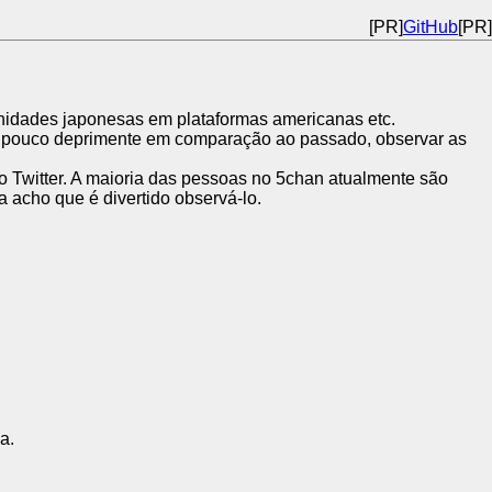
[PR]
GitHub
[PR]
unidades japonesas em plataformas americanas etc.
um pouco deprimente em comparação ao passado, observar as
 Twitter. A maioria das pessoas no 5chan atualmente são
 acho que é divertido observá-lo.
a.