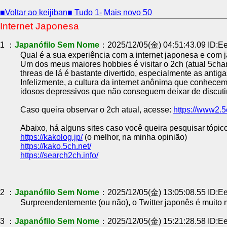
■Voltar ao keijiban■
Tudo
1-
Mais novo 50
Internet Japonesa
1 ：
Japanófilo Sem Nome
：2025/12/05(金) 04:51:43.09 ID:E
Qual é a sua experiência com a internet japonesa e com 
Um dos meus maiores hobbies é visitar o 2ch (atual 5ch
threas de lá é bastante divertido, especialmente as antiga
Infelizmente, a cultura da internet anônima que conhec
idosos depressivos que não conseguem deixar de discutir 
Caso queira observar o 2ch atual, acesse:
https://www2.5
Abaixo, há alguns sites caso você queira pesquisar tópic
https://kakolog.jp/
(o melhor, na minha opinião)
https://kako.5ch.net/
https://search2ch.info/
2 ：
Japanófilo Sem Nome
：2025/12/05(金) 13:05:08.55 ID:E
Surpreendentemente (ou não), o Twitter japonês é muito m
3 ：
Japanófilo Sem Nome
：2025/12/05(金) 15:21:28.58 ID:E