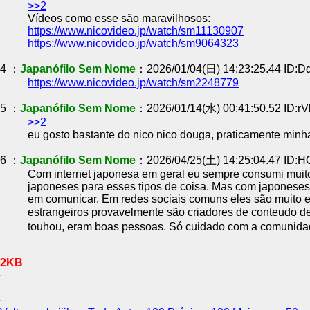
>>2
Vídeos como esse são maravilhosos:
https://www.nicovideo.jp/watch/sm11130907
https://www.nicovideo.jp/watch/sm9064323
4 ：
Japanófilo Sem Nome
：2026/01/04(日) 14:23:25.44 ID:D
https://www.nicovideo.jp/watch/sm2248779
5 ：
Japanófilo Sem Nome
：2026/01/14(水) 00:41:50.52 ID:r
>>2
eu gosto bastante do nico nico douga, praticamente minha
6 ：
Japanófilo Sem Nome
：2026/04/25(土) 14:25:04.47 ID:
Com internet japonesa em geral eu sempre consumi muito 
japoneses para esses tipos de coisa. Mas com japoneses 
em comunicar. Em redes sociais comuns eles são muito e
estrangeiros provavelmente são criadores de conteudo 
touhou, eram boas pessoas. Só cuidado com a comunidad
2KB