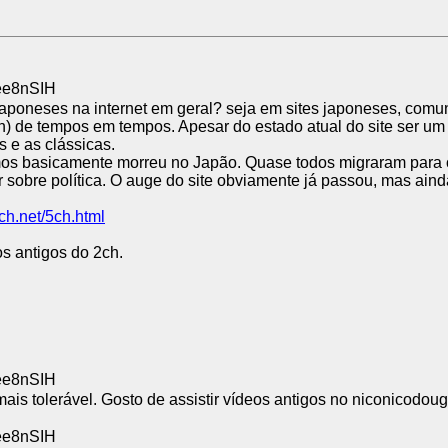
ee8nSIH
japoneses na internet em geral? seja em sites japoneses, com
an) de tempos em tempos. Apesar do estado atual do site ser 
s e as clássicas.
emos basicamente morreu no Japão. Quase todos migraram para o
sobre política. O auge do site obviamente já passou, mas ainda
ch.net/5ch.html
os antigos do 2ch.
ee8nSIH
ais tolerável. Gosto de assistir vídeos antigos no niconicodoug
ee8nSIH