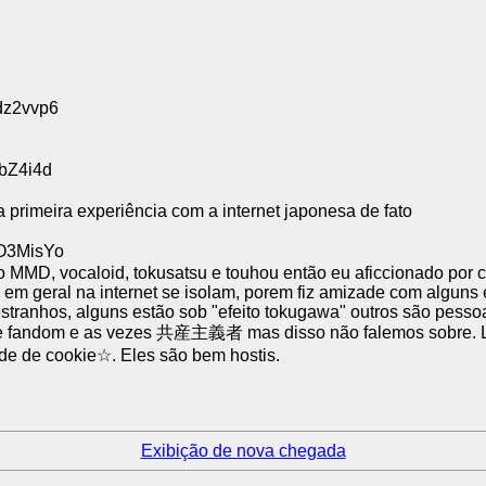
dz2vvp6
VbZ4i4d
 primeira experiência com a internet japonesa de fato
HO3MisYo
MMD, vocaloid, tokusatsu e touhou então eu aficcionado por cr
em geral na internet se isolam, porem fiz amizade com alguns 
stranhos, alguns estão sob "efeito tokugawa" outros são pes
de fandom e as vezes 共産主義者 mas disso não falemos sobre. Le
e de cookie☆. Eles são bem hostis.
Exibição de nova chegada