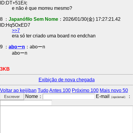
ID:DT+51E/c
e não é que morreu mesmo?
8 ：
Japanófilo Sem Nome
：2026/01/30(金) 17:27:21.42
ID:Hq5OxED7
>>7
era só ter criado uma board no endchan
9 ：
aboーn
：aboーn
aboーn
3KB
Exibição de nova chegada
Voltar ao keijiban
Tudo
Antes 100
Próximo 100
Mais novo 50
Nome：
E-mail
：
（opcional）