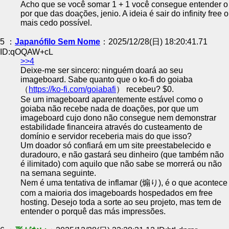
Acho que se você somar 1 + 1 você consegue entender o
por que das doações, jenio. A ideia é sair do infinity free o
mais cedo possível.
5 ：
Japanófilo Sem Nome
：2025/12/28(日) 18:20:41.71
ID:qOQAW+cL
>>4
Deixe-me ser sincero: ninguém doará ao seu
imageboard. Sabe quanto que o ko-fi do goiaba
（
https://ko-fi.com/goiabafi
） recebeu? $0.
Se um imageboard aparentemente estável como o
goiaba não recebe nada de doações, por que um
imageboard cujo dono não consegue nem demonstrar
estabilidade financeira através do custeamento de
domínio e servidor receberia mais do que isso?
Um doador só confiará em um site preestabelecido e
duradouro, e não gastará seu dinheiro (que também não
é ilimitado) com aquilo que não sabe se morrerá ou não
na semana seguinte.
Nem é uma tentativa de inflamar (煽り), é o que acontece
com a maioria dos imageboards hospedados em free
hosting. Desejo toda a sorte ao seu projeto, mas tem de
entender o porquê das más impressões.