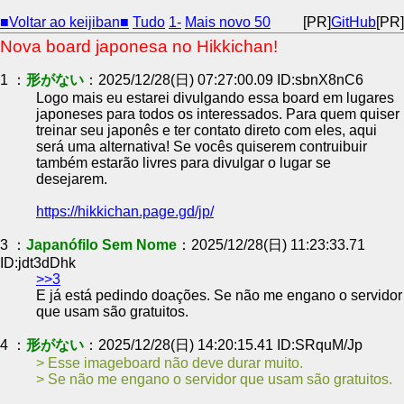
■Voltar ao keijiban■
Tudo
1-
Mais novo 50
[PR]
GitHub
[PR]
Nova board japonesa no Hikkichan!
1 ：
形がない
：2025/12/28(日) 07:27:00.09 ID:sbnX8nC6
Logo mais eu estarei divulgando essa board em lugares
japoneses para todos os interessados. Para quem quiser
treinar seu japonês e ter contato direto com eles, aqui
será uma alternativa! Se vocês quiserem contruibuir
também estarão livres para divulgar o lugar se
desejarem.
https://hikkichan.page.gd/jp/
3 ：
Japanófilo Sem Nome
：2025/12/28(日) 11:23:33.71
ID:jdt3dDhk
>>3
E já está pedindo doações. Se não me engano o servidor
que usam são gratuitos.
4 ：
形がない
：2025/12/28(日) 14:20:15.41 ID:SRquM/Jp
Esse imageboard não deve durar muito.
Se não me engano o servidor que usam são gratuitos.