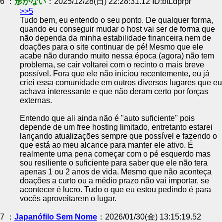
6 ：
形がない
：2025/12/28(日) 22:28:31.12 ID:btLdprpr
>>5
Tudo bem, eu entendo o seu ponto. De qualquer forma,
quando eu conseguir mudar o host vai ser de forma que
não dependa da minha estabilidade financeira nem de
doações para o site continuar de pé! Mesmo que ele
acabe não durando muito nessa época (agora) não tem
problema, se cair voltarei com o recinto o mais breve
possível. Fora que ele não iniciou recentemente, eu já
criei essa comunidade em outros diversos lugares que eu
achava interessante e que não deram certo por forças
externas.
Entendo que ali ainda não é "auto suficiente" pois
depende de um free hosting limitado, entretanto estarei
lançando atualizações sempre que possível e fazendo o
que está ao meu alcance para manter ele ativo. É
realmente uma pena começar com o pé esquerdo mas
sou resiliente o suficiente para saber que ele não tera
apenas 1 ou 2 anos de vida. Mesmo que não aconteça
doações a curto ou a médio prazo não vai importar, se
acontecer é lucro. Tudo o que eu estou pedindo é para
vocês aproveitarem o lugar.
7 ：
Japanófilo Sem Nome
：2026/01/30(金) 13:15:19.52