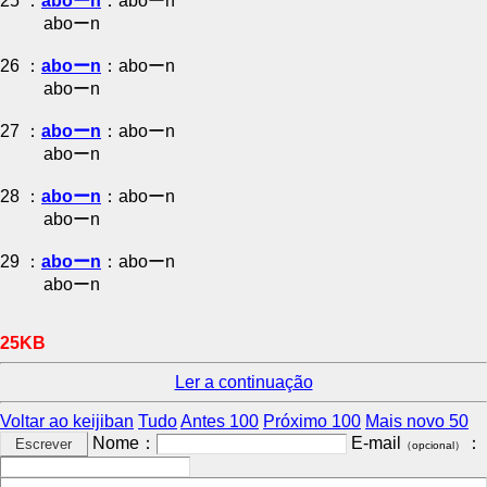
25 ：
aboーn
：aboーn
aboーn
26 ：
aboーn
：aboーn
aboーn
27 ：
aboーn
：aboーn
aboーn
28 ：
aboーn
：aboーn
aboーn
29 ：
aboーn
：aboーn
aboーn
25KB
Ler a continuação
Voltar ao keijiban
Tudo
Antes 100
Próximo 100
Mais novo 50
Nome：
E-mail
：
（opcional）