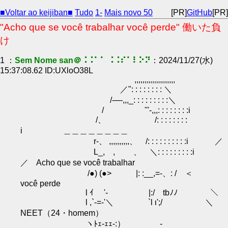
■Voltar ao keijiban■
Tudo
1-
Mais novo 50
[PR]
GitHub
[PR]
"Acho que se você trabalhar você perde" 働いた負
け
1 ：
Sem Nome san＠⠨⠨⠁⠁ ⠨⠨⠎⠁⠇⠕⠝
：2024/11/27(水)
15:37:08.62 ID:UXloO38L
,,,,,,,,,,,,,,,,,,,,
／": : : : : : : : ＼
/-─-,,,_: : : : : : : : :＼
/ '''-,,,: : : : : : : :i
/、 /: : : : : : : :
i ＿＿＿＿＿＿＿＿
r-、 ,,,,,,,,,,、 /: : : : : : : : : :i ／
L_, , 、 ＼: : : : : : : : :i
／ Acho que se você trabalhar
/●) (●> |: :__,=-、: / ＜
você perde
l ｲ '- |:/ tbﾉﾉ ＼
l ,`-=-'＼ `l ι';/ ＼
NEET（24・homem）
ヽﾄｪ-ｪｪ-:） -