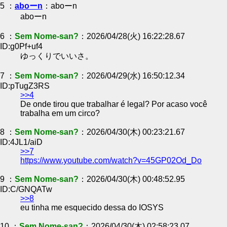
5 ：
aboーn
：aboーn
aboーn
6 ：
Sem Nome-san?
：2026/04/28(火) 16:22:28.67
ID:g0Pf+uf4
ゆっくりでいいさ。
7 ：
Sem Nome-san?
：2026/04/29(水) 16:50:12.34
ID:pTugZ3RS
>>4
De onde tirou que trabalhar é legal? Por acaso você
trabalha em um circo?
8 ：
Sem Nome-san?
：2026/04/30(木) 00:23:21.67
ID:4JL1/aiD
>>7
https://www.youtube.com/watch?v=45GP02Od_Do
9 ：
Sem Nome-san?
：2026/04/30(木) 00:48:52.95
ID:C/GNQATw
>>8
eu tinha me esquecido dessa do IOSYS
10 ：
Sem Nome-san?
：2026/04/30(木) 02:58:23.07