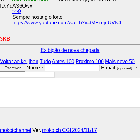
ID:YdAS6Owx
>>9
Sempre nostalgio forte
https://www.youtube.com/watch?v=tMFzejuUVK4
3KB
Exibição de nova chegada
Voltar ao keijiban
Tudo
Antes 100
Próximo 100
Mais novo 50
Nome：
E-mail
：
（opcional）
mokoichannel
Ver.
mokoich CGI 2024/11/17