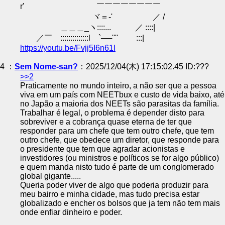
r' ￣￣￣￣￣￣￣￣
ヾ＝-' ／ /
＿＿＿_ヽ::::... ／ ::::|
／￣ ::::::::::::::l `──'''' :::|
https://youtu.be/Fvjj5I6n61I
4 ：
Sem Nome-san?
：2025/12/04(木) 17:15:02.45 ID:???
>>2
Praticamente no mundo inteiro, a não ser que a pessoa
viva em um país com NEETbux e custo de vida baixo, até
no Japão a maioria dos NEETs são parasitas da família.
Trabalhar é legal, o problema é depender disto para
sobreviver e a cobrança quase eterna de ter que
responder para um chefe que tem outro chefe, que tem
outro chefe, que obedece um diretor, que responde para
o presidente que tem que agradar acionistas e
investidores (ou ministros e políticos se for algo público)
e quem manda nisto tudo é parte de um conglomerado
global gigante.....
Queria poder viver de algo que poderia produzir para
meu bairro e minha cidade, mas tudo precisa estar
globalizado e encher os bolsos que ja tem não tem mais
onde enfiar dinheiro e poder.