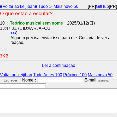
■Voltar ao keijiban■
Tudo
1-
Mais novo 50
[PR]
GitHub
[PR]
O que estão a escutar?
10 ：
Teórico musical sem nome
：2025/01/12(日)
13:47:31.71 ID:wvRJAFCU
>>8
Alguém precisa enviar isso para ele. Gostaria de ver a
reação.
3KB
Ler a continuação
Voltar ao keijiban
Tudo
Antes 100
Próximo 100
Mais novo 50
Nome：
E-mail
：
（opcional）