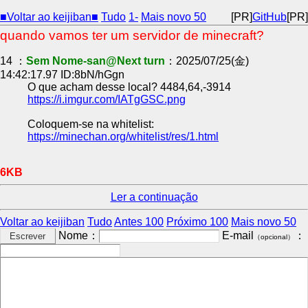
■Voltar ao keijiban■
Tudo
1-
Mais novo 50
[PR]
GitHub
[PR]
quando vamos ter um servidor de minecraft?
14 ：
Sem Nome-san@Next turn
：2025/07/25(金)
14:42:17.97 ID:8bN/hGgn
O que acham desse local? 4484,64,-3914
https://i.imgur.com/IATgGSC.png
Coloquem-se na whitelist:
https://minechan.org/whitelist/res/1.html
6KB
Ler a continuação
Voltar ao keijiban
Tudo
Antes 100
Próximo 100
Mais novo 50
Nome：
E-mail
：
（opcional）