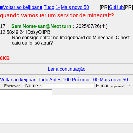
■Voltar ao keijiban■
Tudo
1-
Mais novo 50
[PR]
GitHub
[PR]
quando vamos ter um servidor de minecraft?
17 ：
Sem Nome-san@Next turn
：2025/07/26(土)
12:58:49.24 ID:fsyOifPB
Não consigo entrar no Imageboard do Minechan. O host
caiu ou foi só aqui?
6KB
Ler a continuação
Voltar ao keijiban
Tudo
Antes 100
Próximo 100
Mais novo 50
Nome：
E-mail
：
（opcional）