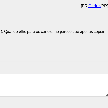
[PR]
GitHub
[PR]
). Quando olho para os carros, me parece que apenas copiam