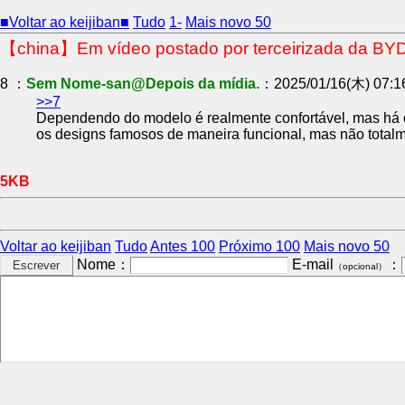
■Voltar ao keijiban■
Tudo
1-
Mais novo 50
【china】Em vídeo postado por terceirizada da BYD
8 ：
Sem Nome-san@Depois da mídia.
：2025/01/16(木) 07:1
>>7
Dependendo do modelo é realmente confortável, mas há 
os designs famosos de maneira funcional, mas não totalm
5KB
Voltar ao keijiban
Tudo
Antes 100
Próximo 100
Mais novo 50
Nome：
E-mail
：
（opcional）