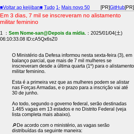
■Voltar ao keijiban■
Tudo
1-
Mais novo 50
[PR]
GitHub
[PR]
Em 3 dias, 7 mil se inscreveram no alistamento
militar feminino
1 ：
Sem Nome-san@Depois da mídia.
：2025/01/04(土)
06:10:33.08 ID:cA5Qx6sZ0
O Ministério da Defesa informou nesta sexta-feira (3), em
balanço parcial, que mais de 7 mil mulheres se
inscreveram desde a última quarta (1º) para o alistamento
militar feminino.
Esta é a primeira vez que as mulheres podem se alistar
nas Forças Armadas, e o prazo para a inscrição vai até
30 de junho.
Ao todo, segundo o governo federal, serão destinadas
1.465 vagas em 13 estados e no Distrito Federal (veja
lista completa mais abaixo).
🔎De acordo com o ministério, as vagas serão
distribuídas da seguinte maneira: