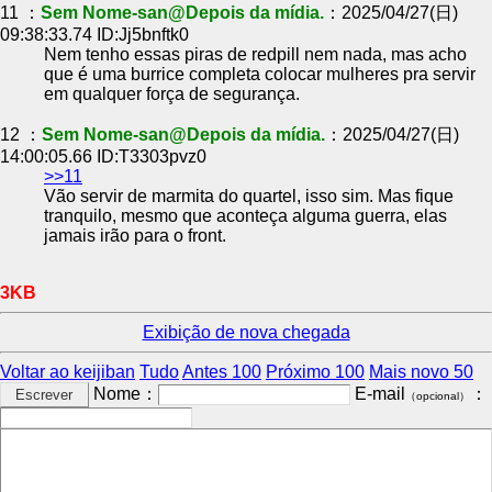
11 ：
Sem Nome-san@Depois da mídia.
：2025/04/27(日)
09:38:33.74 ID:Jj5bnftk0
Nem tenho essas piras de redpill nem nada, mas acho
que é uma burrice completa colocar mulheres pra servir
em qualquer força de segurança.
12 ：
Sem Nome-san@Depois da mídia.
：2025/04/27(日)
14:00:05.66 ID:T3303pvz0
>>11
Vão servir de marmita do quartel, isso sim. Mas fique
tranquilo, mesmo que aconteça alguma guerra, elas
jamais irão para o front.
3KB
Exibição de nova chegada
Voltar ao keijiban
Tudo
Antes 100
Próximo 100
Mais novo 50
Nome：
E-mail
：
（opcional）