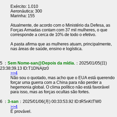
Exército: 1.010
Aeronáutica: 300
Marinha: 155
Atualmente, de acordo com o Ministério da Defesa, as
Forças Armadas contam com 37 mil mulheres, o que
corresponde a cerca de 10% de todo o efetivo.
A pasta afirma que as mulheres atuam, principalmente,
nas áreas de saúde, ensino e logística.
5 ：
Sem Nome-san@Depois da mídia.
：2025/01/05(日)
23:38:39.13 ID:T1DNAjtz0
>>4
Não sou o quotado, mas acho que o EUA está querendo
forçar uma guerra com a China para não perder a
hegemonia global. O clima político não está favorável
para isso, mas as forças ocultas são fortes.
6 ：
3-san
：2025/01/06(月) 00:33:53.92 ID:tR5nKtTW0
>>4
É provável.