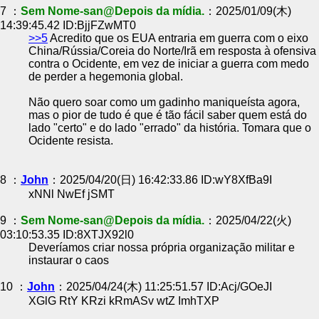
7 ：
Sem Nome-san@Depois da mídia.
：2025/01/09(木)
14:39:45.42 ID:BjjFZwMT0
>>5
Acredito que os EUA entraria em guerra com o eixo
China/Rússia/Coreia do Norte/Irã em resposta à ofensiva
contra o Ocidente, em vez de iniciar a guerra com medo
de perder a hegemonia global.
Não quero soar como um gadinho maniqueísta agora,
mas o pior de tudo é que é tão fácil saber quem está do
lado "certo" e do lado "errado" da história. Tomara que o
Ocidente resista.
8 ：
John
：2025/04/20(日) 16:42:33.86 ID:wY8XfBa9I
xNNl NwEf jSMT
9 ：
Sem Nome-san@Depois da mídia.
：2025/04/22(火)
03:10:53.35 ID:8XTJX92l0
Deveríamos criar nossa própria organização militar e
instaurar o caos
10 ：
John
：2025/04/24(木) 11:25:51.57 ID:Acj/GOeJI
XGlG RtY KRzi kRmASv wtZ ImhTXP