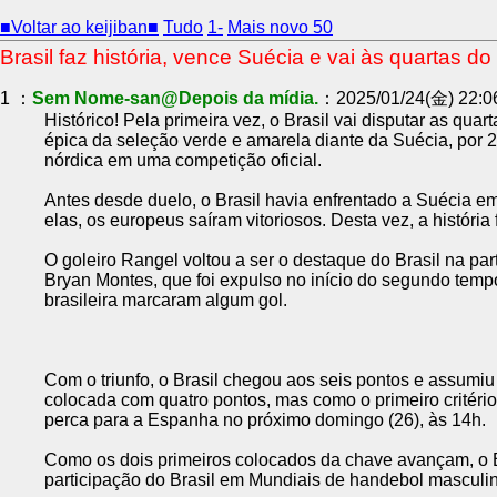
■Voltar ao keijiban■
Tudo
1-
Mais novo 50
Brasil faz história, vence Suécia e vai às quartas d
1 ：
Sem Nome-san@Depois da mídia.
：2025/01/24(金) 22:06
Histórico! Pela primeira vez, o Brasil vai disputar as qu
épica da seleção verde e amarela diante da Suécia, por 27 
nórdica em uma competição oficial.
Antes desde duelo, o Brasil havia enfrentado a Suécia 
elas, os europeus saíram vitoriosos. Desta vez, a história
O goleiro Rangel voltou a ser o destaque do Brasil na pa
Bryan Montes, que foi expulso no início do segundo tempo
brasileira marcaram algum gol.
Com o triunfo, o Brasil chegou aos seis pontos e assumi
colocada com quatro pontos, mas como o primeiro critério
perca para a Espanha no próximo domingo (26), às 14h.
Como os dois primeiros colocados da chave avançam, o Bra
participação do Brasil em Mundiais de handebol masculino