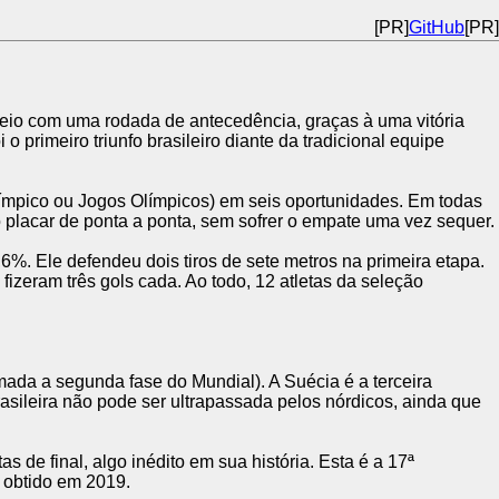
[PR]
GitHub
[PR]
o veio com uma rodada de antecedência, graças à uma vitória
o primeiro triunfo brasileiro diante da tradicional equipe
límpico ou Jogos Olímpicos) em seis oportunidades. Em todas
u o placar de ponta a ponta, sem sofrer o empate uma vez sequer.
6%. Ele defendeu dois tiros de sete metros na primeira etapa.
izeram três gols cada. Ao todo, 12 atletas da seleção
ada a segunda fase do Mundial). A Suécia é a terceira
asileira não pode ser ultrapassada pelos nórdicos, ainda que
de final, algo inédito em sua história. Esta é a 17ª
, obtido em 2019.