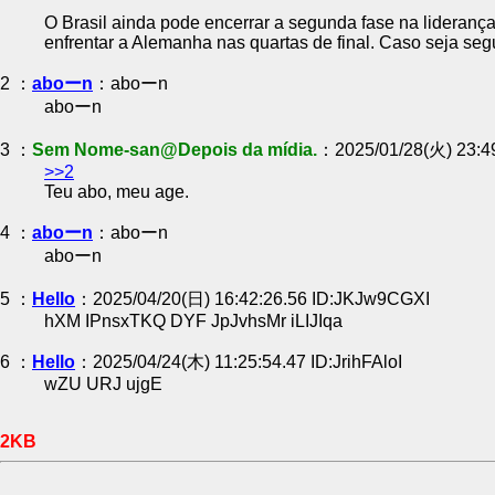
O Brasil ainda pode encerrar a segunda fase na liderança 
enfrentar a Alemanha nas quartas de final. Caso seja se
2 ：
aboーn
：aboーn
aboーn
3 ：
Sem Nome-san@Depois da mídia.
：2025/01/28(火) 23:4
>>2
Teu abo, meu age.
4 ：
aboーn
：aboーn
aboーn
5 ：
Hello
：2025/04/20(日) 16:42:26.56 ID:JKJw9CGXI
hXM IPnsxTKQ DYF JpJvhsMr iLIJIqa
6 ：
Hello
：2025/04/24(木) 11:25:54.47 ID:JrihFAloI
wZU URJ ujgE
2KB