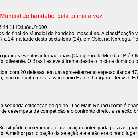
o Mundial de handebol pela primeira vez
:44.11 ID:Lt8cUY000
artas de final do Mundial de handebol masculino. A classificaçã
a 24, na tarde desta sexta-feira (24), em Oslo, na Noruega. Foi 
em grandes eventos internacionais (Campeonato Mundial, Pré-O
 foi diferente. O Brasil esteve à frente desde o início e domino
rtida, com 20 defesas, em um aproveitamento espetacular de 47,
, marcou quatro gols, assim como Haniel Langaro. Denys e Ed f
u a segunda colocação do grupo III no Main Round (como é cham
 de desempate da competição é o confronto direto, a seleção br
sil pôde comemorar a classificação antecipada para as quartas 
. A melhor participação da seleção até então era o nono lugar