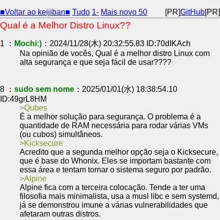
■Voltar ao keijiban■
Tudo
1-
Mais novo 50
[PR]
GitHub
[PR]
Qual é a Melhor Distro Linux??
1 ：
Mochi:)
：2024/11/28(木) 20:32:55.83 ID:70dIKAch
Na opinião de vocês, Qual é a melhor distro Linux com
alta segurança e que seja fácil de usar????
8 ：
sudo sem nome
：2025/01/01(水) 18:38:54.10
ID:49grL8HM
Qubes
É a melhor solução para segurança. O problema é a
quantidade de RAM necessária para rodar várias VMs
(ou cubos) simultâneos.
Kicksecure
Acredito que a segunda melhor opção seja o Kicksecure,
que é base do Whonix. Eles se importam bastante com
essa área e tentam tornar o sistema seguro por padrão.
Alpine
Alpine fica com a terceira colocação. Tende a ter uma
filosofia mais minimalista, usa a musl libc e sem systemd,
já se demonstrou imune a várias vulnerabilidades que
afetaram outras distros.