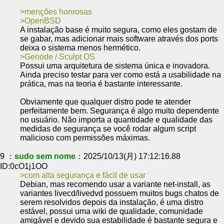
menções honrosas
OpenBSD
A instalação base é muito segura, como eles gostam de
se gabar, mas adicionar mais software através dos ports
deixa o sistema menos hermético.
Genode / Sculpt OS
Possui uma arquitetura de sistema única e inovadora.
Ainda preciso testar para ver como está a usabilidade na
prática, mas na teoria é bastante interessante.
Obviamente que qualquer distro pode te atender
perfeitamente bem. Segurança é algo muito dependente
no usuário. Não importa a quantidade e qualidade das
medidas de segurança se você rodar algum script
malicioso com permissões máximas.
9 ：
sudo sem nome
：2025/10/13(月) 17:12:16.88
ID:0cO1j1OO
com alta segurança e fácil de usar
Debian, mas recomendo usar a variante net-install, as
variantes livecd/livedvd possuem muitos bugs chatos de
serem resolvidos depois da instalação, é uma distro
estável, possui uma wiki de qualidade, comunidade
amigável e devido sua estabilidade é bastante segura e