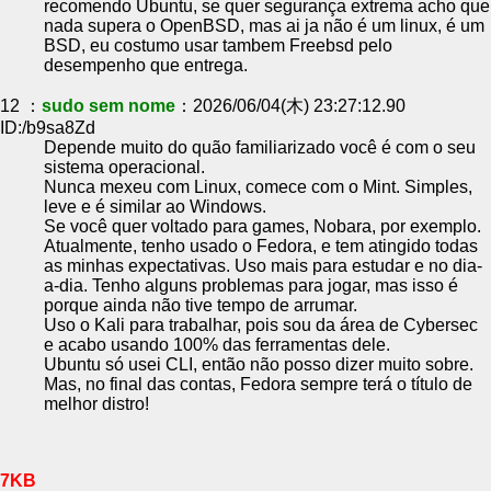
recomendo Ubuntu, se quer segurança extrema acho que
nada supera o OpenBSD, mas ai ja não é um linux, é um
BSD, eu costumo usar tambem Freebsd pelo
desempenho que entrega.
12 ：
sudo sem nome
：2026/06/04(木) 23:27:12.90
ID:/b9sa8Zd
Depende muito do quão familiarizado você é com o seu
sistema operacional.
Nunca mexeu com Linux, comece com o Mint. Simples,
leve e é similar ao Windows.
Se você quer voltado para games, Nobara, por exemplo.
Atualmente, tenho usado o Fedora, e tem atingido todas
as minhas expectativas. Uso mais para estudar e no dia-
a-dia. Tenho alguns problemas para jogar, mas isso é
porque ainda não tive tempo de arrumar.
Uso o Kali para trabalhar, pois sou da área de Cybersec
e acabo usando 100% das ferramentas dele.
Ubuntu só usei CLI, então não posso dizer muito sobre.
Mas, no final das contas, Fedora sempre terá o título de
melhor distro!
7KB