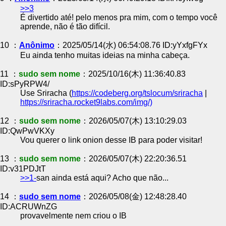
>>3
É divertido até! pelo menos pra mim, com o tempo você
aprende, não é tão difícil.
10 ：
Anônimo
：2025/05/14(水) 06:54:08.76 ID:yYxfgFYx
Eu ainda tenho muitas ideias na minha cabeça.
11 ：
sudo sem nome
：2025/10/16(木) 11:36:40.83
ID:sPyRPW4/
Use Sriracha (
https://codeberg.org/tslocum/sriracha
|
https://sriracha.rocket9labs.com/img/)
12 ：
sudo sem nome
：2026/05/07(木) 13:10:29.03
ID:QwPwVKXy
Vou querer o link onion desse IB para poder visitar!
13 ：
sudo sem nome
：2026/05/07(木) 22:20:36.51
ID:v31PDJtT
>>1-
san ainda está aqui? Acho que não...
14 ：
sudo sem nome
：2026/05/08(金) 12:48:28.40
ID:ACRUWnZG
provavelmente nem criou o IB