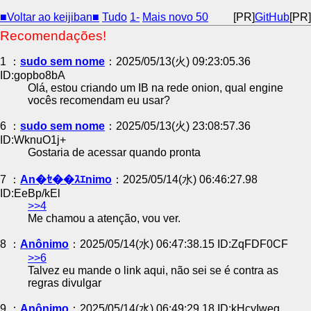
■Voltar ao keijiban■
Tudo
1-
Mais novo 50
[PR]
GitHub
[PR]
Recomendações!
1 ：
sudo sem nome
：2025/05/13(火) 09:23:05.36
ID:gopbo8bA
Olá, estou criando um IB na rede onion, qual engine
vocês recomendam eu usar?
6 ：
sudo sem nome
：2025/05/13(火) 23:08:57.36
ID:WknuO1j+
Gostaria de acessar quando pronta
7 ：
An�ｾ��ｽｴnimo
：2025/05/14(水) 06:46:27.98
ID:EeBp/kEl
>>4
Me chamou a atenção, vou ver.
8 ：
Anônimo
：2025/05/14(水) 06:47:38.15 ID:ZqFDF0CF
>>6
Talvez eu mande o link aqui, não sei se é contra as
regras divulgar
9 ：
Anônimo
：2025/05/14(水) 06:49:29.18 ID:kHcyIweg