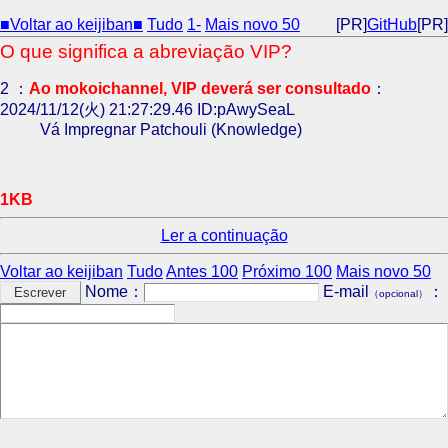
■Voltar ao keijiban■
Tudo
1-
Mais novo 50
[PR]
GitHub
[PR]
O que significa a abreviação VIP?
2 ：
Ao mokoichannel, VIP deverá ser consultado
：
2024/11/12(火) 21:27:29.46 ID:pAwySeaL
Vá Impregnar Patchouli (Knowledge)
1KB
Ler a continuação
Voltar ao keijiban
Tudo
Antes 100
Próximo 100
Mais novo 50
Nome：
E-mail
：
（opcional）