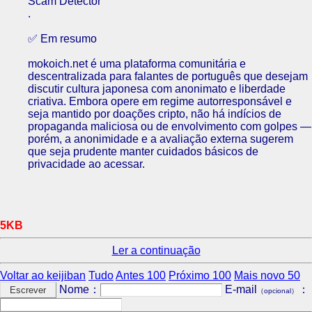
Scam Detector
.
✅ Em resumo
mokoich.net é uma plataforma comunitária e
descentralizada para falantes de português que desejam
discutir cultura japonesa com anonimato e liberdade
criativa. Embora opere em regime autorresponsável e
seja mantido por doações cripto, não há indícios de
propaganda maliciosa ou de envolvimento com golpes —
porém, a anonimidade e a avaliação externa sugerem
que seja prudente manter cuidados básicos de
privacidade ao acessar.
5KB
Ler a continuação
Voltar ao keijiban
Tudo
Antes 100
Próximo 100
Mais novo 50
Nome：
E-mail
：
（opcional）