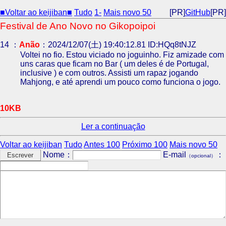
■Voltar ao keijiban■
Tudo
1-
Mais novo 50
[PR]
GitHub
[PR]
Festival de Ano Novo no Gikopoipoi
14 ：
Anão
：2024/12/07(土) 19:40:12.81 ID:HQq8tNJZ
Voltei no fio. Estou viciado no joguinho. Fiz amizade com
uns caras que ficam no Bar ( um deles é de Portugal,
inclusive ) e com outros. Assisti um rapaz jogando
Mahjong, e até aprendi um pouco como funciona o jogo.
10KB
Ler a continuação
Voltar ao keijiban
Tudo
Antes 100
Próximo 100
Mais novo 50
Nome：
E-mail
：
（opcional）