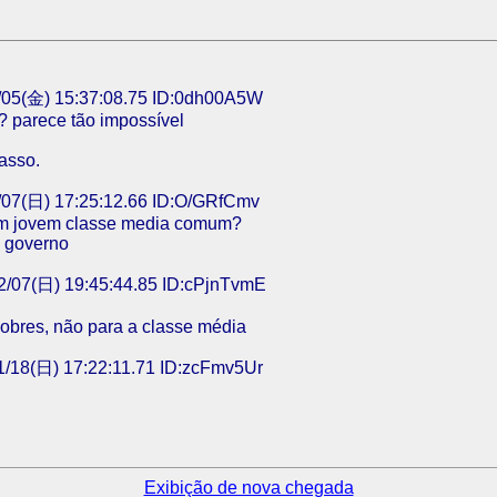
05(金) 15:37:08.75 ID:0dh00A5W
? parece tão impossível
asso.
07(日) 17:25:12.66 ID:O/GRfCmv
 um jovem classe media comum?
o governo
/07(日) 19:45:44.85 ID:cPjnTvmE
pobres, não para a classe média
/18(日) 17:22:11.71 ID:zcFmv5Ur
Exibição de nova chegada