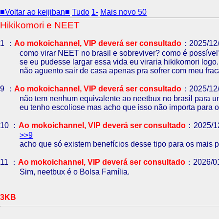
■Voltar ao keijiban■
Tudo
1-
Mais novo 50
Hikikomori e NEET
1 ：
Ao mokoichannel, VIP deverá ser consultado
：2025/12/
como virar NEET no brasil e sobreviver? como é possível
se eu pudesse largar essa vida eu viraria hikikomori logo.
não aguento sair de casa apenas pra sofrer com meu frac
9 ：
Ao mokoichannel, VIP deverá ser consultado
：2025/12/
não tem nenhum equivalente ao neetbux no brasil para
eu tenho escoliose mas acho que isso não importa para 
10 ：
Ao mokoichannel, VIP deverá ser consultado
：2025/12
>>9
acho que só existem benefícios desse tipo para os mais 
11 ：
Ao mokoichannel, VIP deverá ser consultado
：2026/01
Sim, neetbux é o Bolsa Família.
3KB