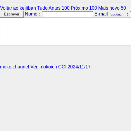
Voltar ao keijiban
Tudo
Antes 100
Próximo 100
Mais novo 50
Nome：
E-mail
：
（opcional）
mokoichannel
Ver.
mokoich CGI 2024/11/17