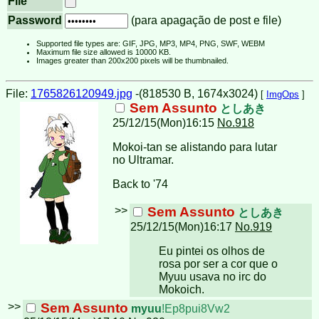
File
Password
(para apagação de post e file)
Supported file types are: GIF, JPG, MP3, MP4, PNG, SWF, WEBM
Maximum file size allowed is 10000 KB.
Images greater than 200x200 pixels will be thumbnailed.
File:
1765826120949.jpg
-(818530 B, 1674x3024)
[
ImgOps
]
Sem Assunto
としあき
25/12/15(Mon)16:15
No.918
Mokoi-tan se alistando para lutar
no Ultramar.
Back to '74
>>
Sem Assunto
としあき
25/12/15(Mon)16:17
No.919
Eu pintei os olhos de
rosa por ser a cor que o
Myuu usava no irc do
Mokoich.
>>
Sem Assunto
myuu
!Ep8pui8Vw2