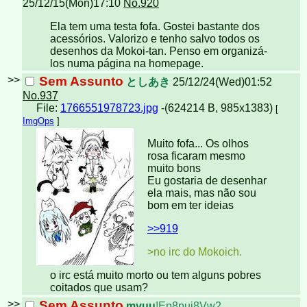
25/12/15(Mon)17:10
No.920
Ela tem uma testa fofa. Gostei bastante dos
acessórios. Valorizo e tenho salvo todos os
desenhos da Mokoi-tan. Penso em organizá-
los numa página na homepage.
>>
Sem Assunto
としあき
25/12/24(Wed)01:52
No.937
File:
1766551978723.jpg
-(624214 B, 985x1383)
[
ImgOps
]
Muito fofa... Os olhos
rosa ficaram mesmo
muito bons
Eu gostaria de desenhar
ela mais, mas não sou
bom em ter ideias
>>919
>no irc do Mokoich.
o irc está muito morto ou tem alguns pobres
coitados que usam?
>>
Sem Assunto
myuu
!Ep8pui8Vw2