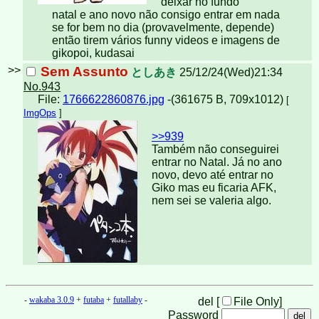
deixar no fundo
natal e ano novo não consigo entrar em nada
se for bem no dia (provavelmente, depende)
então tirem vários funny videos e imagens de
gikopoi, kudasai
>>
Sem Assunto
としあき
25/12/24(Wed)21:34
No.943
File:
1766622860876.jpg
-(361675 B, 709x1012)
[
ImgOps
]
>>939
Também não conseguirei
entrar no Natal. Já no ano
novo, devo até entrar no
Giko mas eu ficaria AFK,
nem sei se valeria algo.
-
wakaba 3.0.9
+
futaba
+
futallaby
-
del [
File Only
]
Password