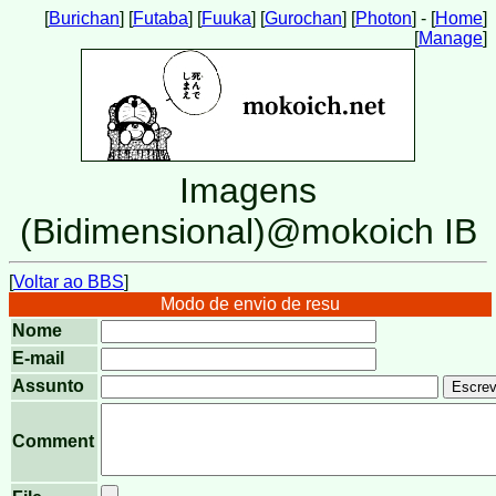
[
Burichan
] [
Futaba
] [
Fuuka
] [
Gurochan
] [
Photon
] - [
Home
]
[
Manage
]
Imagens
(Bidimensional)@mokoich IB
[
Voltar ao BBS
]
Modo de envio de resu
Nome
E-mail
Assunto
Comment