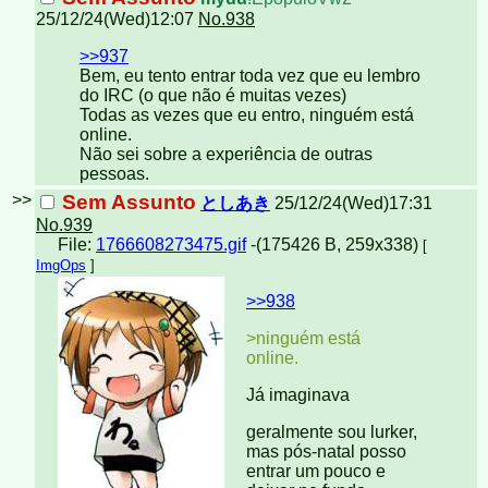
25/12/24(Wed)12:07
No.938
>>937
Bem, eu tento entrar toda vez que eu lembro
do IRC (o que não é muitas vezes)
Todas as vezes que eu entro, ninguém está
online.
Não sei sobre a experiência de outras
pessoas.
>>
Sem Assunto
としあき
25/12/24(Wed)17:31
No.939
File:
1766608273475.gif
-(175426 B, 259x338)
[
ImgOps
]
>>938
>ninguém está
online.
Já imaginava
geralmente sou lurker,
mas pós-natal posso
entrar um pouco e