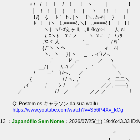
〃/ / ! l / ! ! ヽ | !
│ ! ! │ { ! | ヽ ! ! ! |
! /{ {. ﾄ｀ ト､ |ヽ !＼ ,ム‐ﾊ| } l
ﾚ ! iヽ !,,====ﾐ､＼l ,,====ﾐ ! l l !
ヽ |.-ヽ!'<fえヶ.ll, - ､ll ｲkか>l ,!､ ﾊl
/, ﾆヽﾄ ゞ-' ノ ヽ ゞ-' ,' / ﾉﾘ
,'/ﾆヾ 人 ｀_ / /ﾘ´
{ /ﾆヽ ヽへ ィ ﾊl
ヽ、ヽ } | ＞ _ , ィ´/ノ-､
_,' ﾚ′_,-‐l ／ ヽ
__/ | /､‐'/ ／ , ' ＼
/ ─ ' } /へ、 ／ ＼
{ / / ヽ､ , ' ィ ﾆ二二＼
, ｲ ,' 〉/ ／ ／／ , -―─-}
／ / / ／ ／／ ／ !
Q: Postem os キャラソン da sua waifu.
https://www.youtube.com/watch?v=S56P4Xv_kCg
13 ：
Japanófilo Sem Nome
：2026/07/25(土) 19:46:43.33 ID
U.N Owen er
,:'" ｀"''ヽ, /:::::