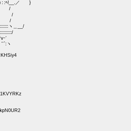
:ﾍ!__.／ }
 /
ノ／ /
 /
:::::ヽ＿__/
:::::/
vｰ'
｀'¨´:ヽ
6RKHSiy4
:F1KVYRKz
:ckpN0UR2