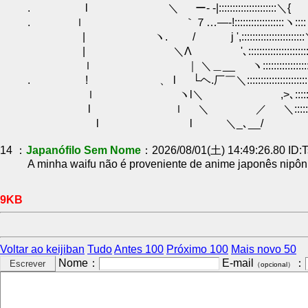
. l ＼ ー- -|:::::::::::::::::::::＼{
. ｌ ｀７…―‐!::::::::::::::::::ヽ:::
| ヽ. / j ',:::::::::::::::::::::::
| ＼Λ '､:::::::::::::::::::::::
ｌ ｜ ＼＿__ ヽ:::::::::::::::::::::::
. ! 、 l └ヘ.厂￣＼::::::::::::::::::::::::
ｌ ヽl＼ ,>､:::::::::::::::::::::::
l ｌ ＼ ／ ＼:::::::::::::::::::::
l l ＼_､__/ ＼::::::::::::::
14 ：
Japanófilo Sem Nome
：2026/08/01(土) 14:49:26.80 ID:
A minha waifu não é proveniente de anime japonês nipôni
9KB
Voltar ao keijiban
Tudo
Antes 100
Próximo 100
Mais novo 50
Nome：
E-mail
：
（opcional）