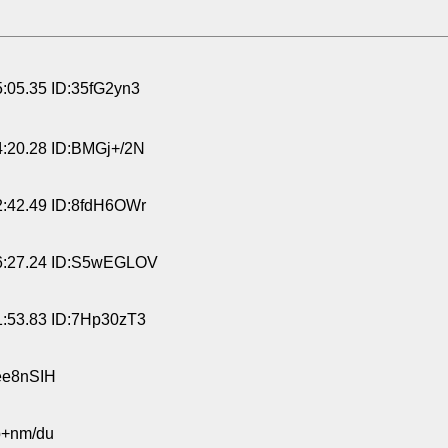
:05.35 ID:35fG2yn3
:20.28 ID:BMGj+/2N
:42.49 ID:8fdH6OWr
6:27.24 ID:S5wEGLOV
:53.83 ID:7Hp30zT3
ee8nSIH
p+nm/du