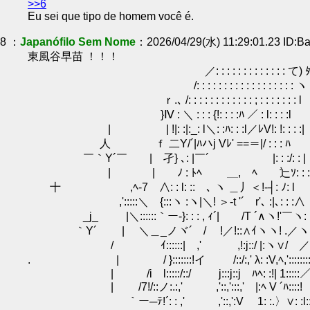
>>6
Eu sei que tipo de homem você é.
8 ：
Japanófilo Sem Nome
：2026/04/29(水) 11:29:01.23 ID:B
東風谷早苗 ！！！
／: : : : : : : : : : : : : て) 
/: : : : : : : : : : : : : : : : : : ヽ
ｒ.､ /: : : : : : : : : : : : ; : : : : : : : l
}Ⅳ : ＼ : : : {!: : : :ﾊ ／ : l: : : :l
| | !|: :|:_: l＼: :ﾊ: : :l／ﾚV!: !: : : :|
人 ｆ 二Y/´|ﾊハj Vﾚ' ==＝|/ : : : ﾊ
￣｀Y´￣ | 孑} ､: |￣´ |: : :/: 
| | ﾉ : ﾄﾍ ＿, ﾍ 辷ｿ: : :
十 ,ﾍ‐7 ∧: : l: ::ゝ､ ヽ ＿丿＜!‐┤:
,':::::＼ {:::ヽ :ヽ|＼! ＞‐t '´ r'､ :|､: : :∧
_j_ |＼::::::｀ー‐}: : : , ｨ´| /T ´∧ヽ!'￣ヽ: 
｀Y´ | ＼＿_ノヾ´ / !／!::∧ｲヽヽ! .／ヽ,
/ ｲ::::::| ,' ,!:j::/ |:ヽ∨/ ／:::
. | / }:::::::!イ /::/:,' λ: :V,ﾍ,':::::::::, ､
| /i l:::::/::/ j:::j::j ﾊﾍ: :!| 1::::
| /7!/::ノ:.:,' ,'::,':::,' |:ﾍ V ´ﾊ::
｀ー─ﾃ!´: : ,' ,'::,':V 1: :.〉∨: :l