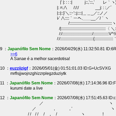
|' |: : : :| j::,':::,' レ｀ヽ) : 
|: ﾊ:∧ /:/:/ __j: : :／´
|::|::}'＼::ｰ'::j::::|＿＿_／::
ﾚ' ∧::::｀ーへ.＿＿__／/｀ヽ
/:::::::::::::::::::::::::::::::::::::::::ヽ::
/|:::::::::::::::::::::::::::::::::::::::::::〈 ＼::::::
/:/:::::::::::::::::::::::::::::/:::::::::::::::V^!ﾃ
/:/::::::::::::::::::::::::::::::::{::::::::::::::::::
9 ：
Japanófilo Sem Nome
：2026/04/29(水) 11:32:50.81 ID:
>>6
A Sanae é a melhor sacerdotisa!
10 ：
euzziizigf
：2026/05/01(金) 01:51:01.03 ID:G+UcSVXG
mrflsjjwojnzghizzrplegzduziytk
11 ：
Japanófilo Sem Nome
：2026/07/08(水) 17:14:36.96 ID
kurumi date a live
12 ：
Japanófilo Sem Nome
：2026/07/08(水) 17:51:45.63 ID
／ ヽ
／ , , ' ヽ
/ / / / / , / ヽ !