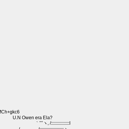
:MCh+gkc6
a Ela?
:::::::::::l