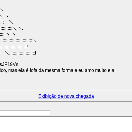
:ヽ
＼:ヽ
::＼＼
::::＼ヽ.
:::ヽ ヽ
:::::::::ヽ
:::::::!
::::::::l
TsJF19Vs
co, mas ela é fofa da mesma forma e eu amo muito ela.
Exibição de nova chegada