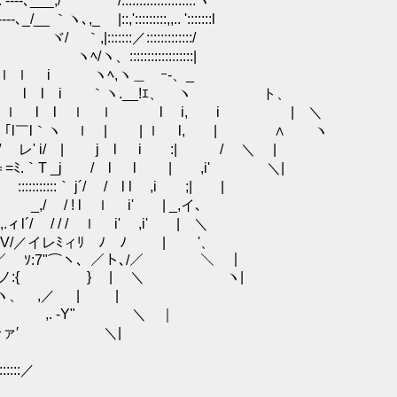
:::::::::::::::ヽ
:::::::,,.. ':::::::l
／:::::::::::::/
:::::::::::::|
ｌ i ヽﾍ,ヽ＿ゝｰ-、_ゝ
ｌ l l i ｀ヽ.__!ｴ、 ヽ ト、
 ｌ ｌ l l ｌ ｌ l i, i | ＼
l｀ヽ ｌ | | ｌ l, | ∧ ヽ
 i/ | j l i :| / ＼ |
T _j / l l | ,i' ＼|
::::｀ j´/ / l l ,i ;| |
/ ! l ｌ i' | _,イ､
/ / / ｌ i' ,i' | ＼
イレﾐィﾘ ﾉ ﾉ | '、
 ｿ:7"⌒ヽ、／ト､/／ ＼ ｜
／[二]ヽ_ノ:{ } | ＼ ヽ|
 ｀ヽ、 ,／ | |
 ,. -Y" ＼ ｜
 ,. ‐个ァ′ ＼|
::／