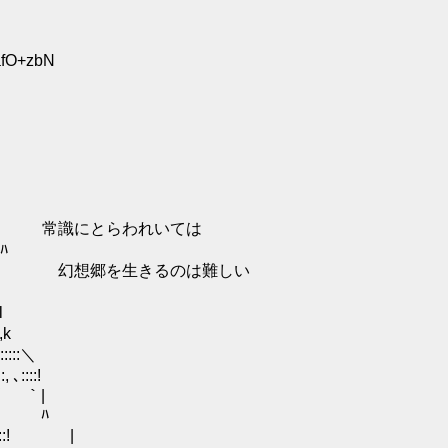
afO+zbN
ﾀ
: | 常識にとらわれいては
ﾊ
 ﾉ: l 幻想郷を生きるのは難しい
l
k
::＼
::::!
:／ ｀|
::! ﾊ
:::! |