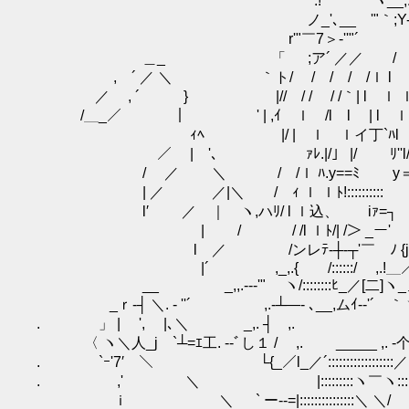
.! ヽ__,. -‐‐-､___,/ /::::::
ノ_'､__ゝ'"｀;Y-‐‐-､_/__ ｀ヽ､,_ |::,'::
r'"￣7＞‐''"´ ヾ/ ｀,|:::::::
＿_ 「 ;ア´ ／／ / ヽﾍ/ヽ、:::::
, ´ ／ ＼ ｀ト/ / / / /ｌ l ｌ 
／ , ´ } |// / / / /｀| l ｌ 
/＿_／ ｜ ' | ,ｲ ｌ /l l | l
ｨﾍ |/ | ｌ ｌイ丁`ﾊl ｢l￣
／ | '､ ｧﾚ.|/」 |/ ﾘ''l/ レ'
/ ／ ＼ / /ｌ ﾊ.y==ﾐ y＝=ﾐ.｀
| ／ ／|＼ / ｨ ｌ ｌﾄ!:::::::::: :::::::
l′ ／ ｜ ヽ,ハﾘ/ l ｌ込、 iｧ=┐ _,/ 
| / ゝ/ /l ｌﾄ/| /＞ _ー' ,.ィl´/ 
l ／ /ンレﾃ-┼-┬'￣ ﾉ {jV/／
|´ ,_,.{ /::::::/ ,.!＿／
__ _,,.--‐'" ヽ/::::::::ﾋ_
_ｒ‐┤ ＼. - ''´ ,.-┴―- ､__,ムｲ-‐'´
. 」 | ', |､＼ _,. ┤ ,.
〈 ヽ＼人_j `┴=ｴ工. -‐ﾞし１ / ,. _____
. `ｰ'7′ ＼ └{_／l_／´::::::::::::::::::／
. ,' ＼ |:::::::::ヽ￣ヽ:::::::
ｉ ＼ ` ー--=|:::::::::::::::＼ ＼/