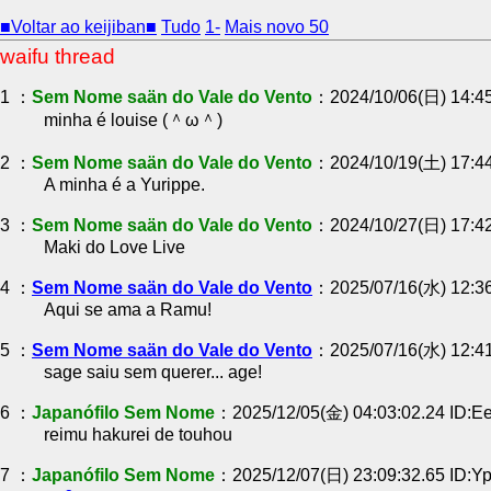
■Voltar ao keijiban■
Tudo
1-
Mais novo 50
waifu thread
1 ：
Sem Nome saän do Vale do Vento
：2024/10/06(日) 14:45
minha é louise (＾ω＾)
2 ：
Sem Nome saän do Vale do Vento
：2024/10/19(土) 17:44
A minha é a Yurippe.
3 ：
Sem Nome saän do Vale do Vento
：2024/10/27(日) 17:42
Maki do Love Live
4 ：
Sem Nome saän do Vale do Vento
：2025/07/16(水) 12:3
Aqui se ama a Ramu!
5 ：
Sem Nome saän do Vale do Vento
：2025/07/16(水) 12:41
sage saiu sem querer... age!
6 ：
Japanófilo Sem Nome
：2025/12/05(金) 04:03:02.24 ID:E
reimu hakurei de touhou
7 ：
Japanófilo Sem Nome
：2025/12/07(日) 23:09:32.65 ID:Y