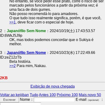
No entanto, se você pedir esse prato, corre o risco de ser
marcado pelos funcionários a partir da próxima vez; é
uma faca de dois gumes.
Não posso recomendá-lo para amadores.
O que tudo isso realmente significa, porém, é que você,
>>1
, deve ficar com o especial de hoje.
2 ：
Japanófilo Sem Nome
：2024/10/19(土) 17:43:53.57
ID:6WkJ5J9p
OK, mas todos podemos concordar que o Sukiya é
melhor.
3 ：
Japanófilo Sem Nome
：2024/10/23(水) 17:22:49.66
ID:zeZ12zTb
Bela história.
>>2
Para mim, Nakau.
2KB
Exibição de nova chegada
Voltar ao keijiban
Tudo
Antes 100
Próximo 100
Mais novo 50
Nome：
E-mail
：
（opcional）