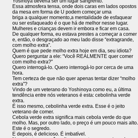
Yosinoya deveria ser um lugar sangrento.
Essa atmosfera tensa, onde dois caras em lados opostos
da mesa em forma de U podem começar uma
briga a qualquer momento,a mentalidade de esfaquear
ou ser esfaqueado é o que há de melhor nesse lugar.
Mulheres e crianças devem ir embora e ficar em casa.
De qualquer forma, eu estava prestes a começar a comer
e, então, o desgraçado ao meu lado disse “extragrande,
com molho extra”.
Quem é que pede molho extra hoje em dia, seu idiota?
Quero perguntar a ele: “Você REALMENTE quer comer
com molho extra?”
Quero interrogá-lo. Quero interrogá-lo por cerca de uma
hora.
Tem certeza de que não quer apenas tentar dizer “molho
extra”?
Vindo de um veterano do Yoshinoya como eu, a última
tendência entre nós veteranos é esta: cebolinha verde
extra.
É isso mesmo, cebolinha verde extra. Esse é o jeito
veterano de comer.
Cebola verde extra significa mais cebola verde do que
molho. Mas, por outro lado, o preço é um pouco mais alto.
Este é o segredo.
E depois, é delicioso. É imbatível.