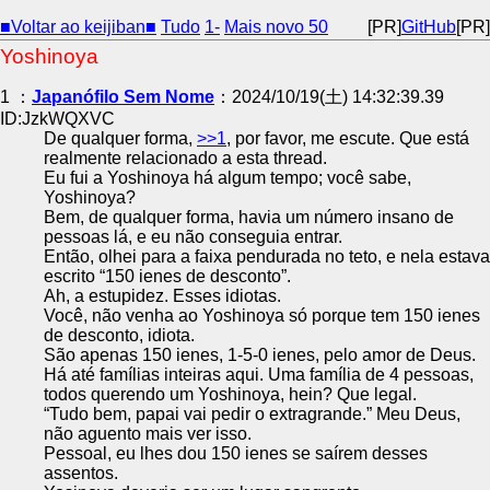
■Voltar ao keijiban■
Tudo
1-
Mais novo 50
[PR]
GitHub
[PR]
Yoshinoya
1 ：
Japanófilo Sem Nome
：2024/10/19(土) 14:32:39.39
ID:JzkWQXVC
De qualquer forma,
>>1
, por favor, me escute. Que está
realmente relacionado a esta thread.
Eu fui a Yoshinoya há algum tempo; você sabe,
Yoshinoya?
Bem, de qualquer forma, havia um número insano de
pessoas lá, e eu não conseguia entrar.
Então, olhei para a faixa pendurada no teto, e nela estava
escrito “150 ienes de desconto”.
Ah, a estupidez. Esses idiotas.
Você, não venha ao Yoshinoya só porque tem 150 ienes
de desconto, idiota.
São apenas 150 ienes, 1-5-0 ienes, pelo amor de Deus.
Há até famílias inteiras aqui. Uma família de 4 pessoas,
todos querendo um Yoshinoya, hein? Que legal.
“Tudo bem, papai vai pedir o extragrande.” Meu Deus,
não aguento mais ver isso.
Pessoal, eu lhes dou 150 ienes se saírem desses
assentos.