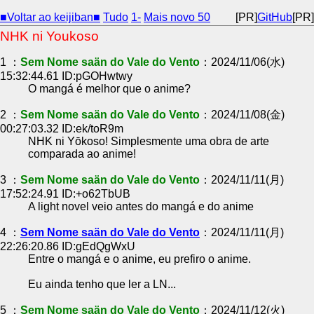
■Voltar ao keijiban■
Tudo
1-
Mais novo 50
[PR]
GitHub
[PR]
NHK ni Youkoso
1 ：
Sem Nome saän do Vale do Vento
：2024/11/06(水)
15:32:44.61 ID:pGOHwtwy
O mangá é melhor que o anime?
2 ：
Sem Nome saän do Vale do Vento
：2024/11/08(金)
00:27:03.32 ID:ek/toR9m
NHK ni Yōkoso! Simplesmente uma obra de arte
comparada ao anime!
3 ：
Sem Nome saän do Vale do Vento
：2024/11/11(月)
17:52:24.91 ID:+o62TbUB
A light novel veio antes do mangá e do anime
4 ：
Sem Nome saän do Vale do Vento
：2024/11/11(月)
22:26:20.86 ID:gEdQgWxU
Entre o mangá e o anime, eu prefiro o anime.
Eu ainda tenho que ler a LN...
5 ：
Sem Nome saän do Vale do Vento
：2024/11/12(火)