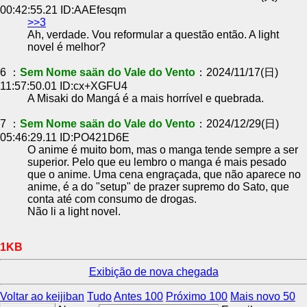
00:42:55.21 ID:AAEfesqm
>>3
Ah, verdade. Vou reformular a questão então. A light
novel é melhor?
6 ：
Sem Nome saän do Vale do Vento
：2024/11/17(日)
11:57:50.01 ID:cx+XGFU4
A Misaki do Mangá é a mais horrível e quebrada.
7 ：
Sem Nome saän do Vale do Vento
：2024/12/29(日)
05:46:29.11 ID:PO421D6E
O anime é muito bom, mas o manga tende sempre a ser
superior. Pelo que eu lembro o manga é mais pesado
que o anime. Uma cena engraçada, que não aparece no
anime, é a do "setup" de prazer supremo do Sato, que
conta até com consumo de drogas.
Não li a light novel.
1KB
Exibição de nova chegada
Voltar ao keijiban
Tudo
Antes 100
Próximo 100
Mais novo 50