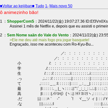
■Voltar ao keijiban■
Tudo
1-
Mais novo 50
ô animezinho bão!
1 ：
ShopperComS
：2024/11/22(金) 19:07:27.36 ID:Ef3Vn0Xs
Assinei 1 mês de Netflix e, depois que eu assisti o prime
2 ：
Sem Nome saän do Vale do Vento
：2024/11/22(金) 23:5
Ele me deu até mais fogo pra jogar basquete!
Engraçado, isso me aconteceu com Ro-Kyu-Bu...
／: : : : : : : : : :.ヽ
／: : : : : : : : : : : : 
小 /: : : : : : : : : : : : : 
学 ./: : : : : : : : : : : : : : : : : : : : : : : : : : , : : : : : 
生 /: : : :/: : : : : : :.:..:i: : : : : : : : :..i: : : : : : : : : : 
.っ ,:..: : :/: : : : : : : : :.:.|: : : : : : : : : |: : : : : ;: : : : :
て ,: : : : : _＿:l: : : : : : |: : : : ＿:＿_|: : : : : ;: : : : : 
最 |l: : : : : :.＿|_ヽ: : : :.|:'":´_:_:_: :..:.:|: : : : :,': : : 
高 |l: : : : :|.ｲﾃﾖﾊ|）{ヽ:.|: !ｲﾃヨﾐﾘヽ,: : : : : ､: : : : 
.だ |.|: : : :ﾊ｀ゞ-'' `! ヾ__ソ ィ |: : : :/ＹＹ: :
.な | |:.:.:.:.:.:l : : : :|:.:.:.:/.ﾉ/:.:.