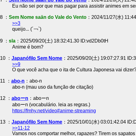
Eu não sei por que mas pagar para assistir animes em s
8 ：
Sem Nome saän do Vale do Vento
：2024/11/27(水) 11:4
>>3
queijo... (´￢`)
9 ：
sla
：2025/09/20(土) 18:32:41.30 ID:vd2Db0tH
Anime é bom?
10 ：
Japanófilo Sem Nome
：2025/09/20(土) 19:07:27.91 ID
>>9
O que você acha que o ita de Cultura Japonesa vai dizer
11 ：
abo-n
：abo-n
abo-n (mau uso da função de citação)
12 ：
aboーn
：aboーn
aboーn (vocabulário. leia as regras.)
https://fmhy.net/video#anime-streaming
13 ：
Japanófilo Sem Nome
：2025/10/01(水) 03:01:42.04 ID:D
>>11-12
Vamos nos comportar melhor, rapazes? Tirem os sapatos a