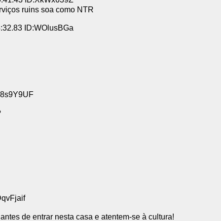
erviços ruins soa como NTR
4:32.83 ID:WOlusBGa
:38s9Y9UF
?
qvFjaif
ntes de entrar nesta casa e atentem-se à cultura!