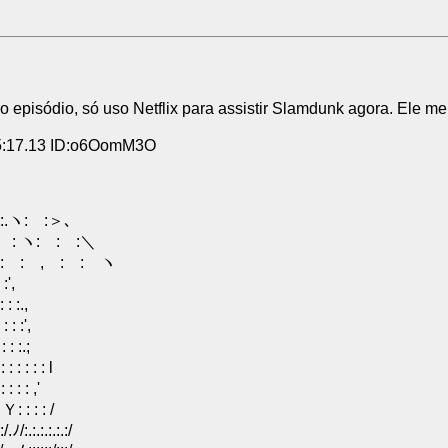
iro episódio, só uso Netflix para assistir Slamdunk agora. Ele m
5:17.13 ID:o6OomM3O
: :＞､
ヽ: : :＼
: , : : ヽ
:',
: :.,
 : :',
: :.;
: : : : l
: : ,'
 : : /
:.:.:.:/