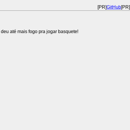
[PR]
GitHub
[PR]
e deu até mais fogo pra jogar basquete!