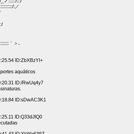
::/:::/
::::/:／
/
/
､
､
::::::::｀＞､
:25.54 ID:ZbXBzYI+
sportes aquáticos
:20.31 ID:/RwUq4y7
sinaturas.
9:18.84 ID:sDwAC3K1
:25.11 ID:Q33dJIQ0
ecutadas
0:41.43 ID:XkWx639Z