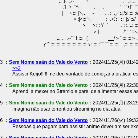
',:::|､:::ﾊ ヽ : : : :.|:::::/_ノ::::
',:|.ヽ:::ﾍ ､- _,, . : :..:.:ｨ|::::::::::::
| ヽ::::|＼. ‐ . . : :.／:.|/:/:::::::/
ﾍ::|ﾍ:::＼ : :.＜: : : : |:/::://
ヽ ヽ:::Ｙﾆ´ . : :.:..:|::::
_＞| /: : : :>
＿,....ﾆ..-‐''"´l:::::（ __/＞'":::::::＞
ィ'´::::::::::::::::::::::::::::::ヽ:::::::￣￣::::::::_,,::::::::::
3 ：
Sem Nome saän do Vale do Vento
：2024/11/25(月) 01:42
>>2
Assistir Keijo!!!!! me deu vontade de começar a praticar e
4 ：
Sem Nome saän do Vale do Vento
：2024/11/25(月) 22:30
Aprendi a mexer no Stremio e parei de alimentar essas as
5 ：
Sem Nome saän do Vale do Vento
：2024/11/25(月) 23:2
imagina não usar torrent ou streaming no dia atual
6 ：
Sem Nome saän do Vale do Vento
：2024/11/26(火) 19:32
Pessoas que pagam para assistir anime deveriam ser ex
7 ：
Sem Nome saän do Vale do Vento
：2024/11/26(火) 22:4