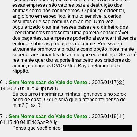
essas empresas são vetores para a destruição dos
animas como nós conhecemos. O público ocidental,
anglófono em específico, é muito sensível a certos
assuntos que são comuns em anime. Uma vez
popularizado o anime nesses países e o dinheiro dos
licenciamentos representar uma parcela considerável
dos pagantes, as empresas poderão alavancar influência
editorial sobre as produções de anime. Por isso eu
ativamente promovo a pirataria como opção moralmente
superior aos amantes de anime que eu conheço. Se você
realmente quer dar suporte financeiro aos criadores do
anime, compre os DVDs/Blue Ray diretamente do
Nippão.
6 ：
Sem Nome saän do Vale do Vento
：2025/01/17(金)
14:30:25.05 ID:5xOpUw8B
Eu costumo imprimir as minhas light novels no xerox
perto de casa. O que será que a atendente pensa de
mim? (´･ω･`)
7 ：
Sem Nome saän do Vale do Vento
：2025/01/18(土)
01:15:40.94 ID:KGaeRAJg
Pensa que você é rico.
Ler no papel é superior mesmo.