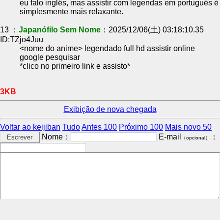
eu falo inglês, mas assistir com legendas em português é
simplesmente mais relaxante.
13 ：
Japanófilo Sem Nome
：2025/12/06(土) 03:18:10.35
ID:TZjo4Juu
<nome do anime> legendado full hd assistir online
google pesquisar
*clico no primeiro link e assisto*
3KB
Exibição de nova chegada
Voltar ao keijiban
Tudo
Antes 100
Próximo 100
Mais novo 50
Nome：
E-mail
：
（opcional）