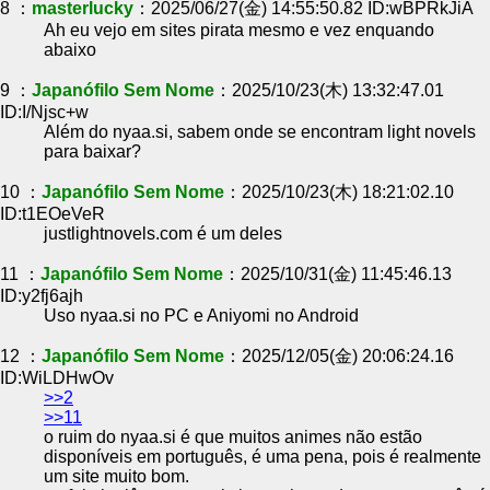
8 ：
masterlucky
：2025/06/27(金) 14:55:50.82 ID:wBPRkJiA
Ah eu vejo em sites pirata mesmo e vez enquando
abaixo
9 ：
Japanófilo Sem Nome
：2025/10/23(木) 13:32:47.01
ID:I/Njsc+w
Além do nyaa.si, sabem onde se encontram light novels
para baixar?
10 ：
Japanófilo Sem Nome
：2025/10/23(木) 18:21:02.10
ID:t1EOeVeR
justlightnovels.com é um deles
11 ：
Japanófilo Sem Nome
：2025/10/31(金) 11:45:46.13
ID:y2fj6ajh
Uso nyaa.si no PC e Aniyomi no Android
12 ：
Japanófilo Sem Nome
：2025/12/05(金) 20:06:24.16
ID:WiLDHwOv
>>2
>>11
o ruim do nyaa.si é que muitos animes não estão
disponíveis em português, é uma pena, pois é realmente
um site muito bom.