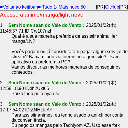
■Voltar ao keijiban■
Tudo
1-
Mais novo 50
[PR]
GitHub
[PR]
Acesso a anime/manga/light novel
1 ：
Sem Nome saän do Vale do Vento
：2025/01/02(木)
11:45:37.71 ID:Cw107nzh
Qual é a sua maneira preferida de assistir animu, ler
manga/LN?
Vocês pagam ou já consideraram pagar algum serviço de
stream? Baixam tudo via torrent ou algum site? Usam
aplicativo ou preferem o PC?
Vamos discutir as melhores maneiras de conseguir os
conteúdos.
2 ：
Sem Nome saän do Vale do Vento
：2025/01/02(木)
12:58:18.90 ID:ih2Ukf65
Baixo tudo pelo nyaa.si
3 ：
Sem Nome saän do Vale do Vento
：2025/01/02(木)
17:17:54.02 ID:ZNHLIcAY
Para assistir animes, eu tenho usado o ani-cli por conta
da conveniência.
Eu pego os mangas pelo TachiyomiAZ. Uso esse fork