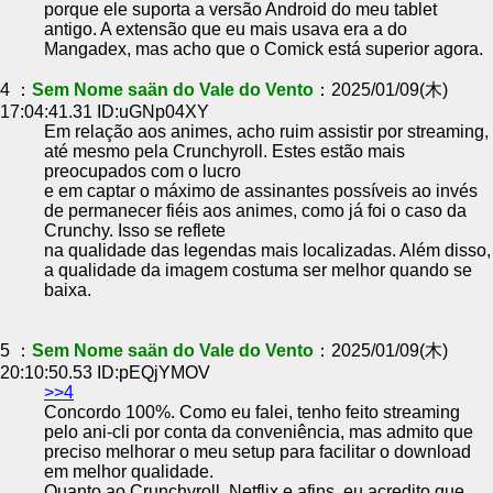
porque ele suporta a versão Android do meu tablet
antigo. A extensão que eu mais usava era a do
Mangadex, mas acho que o Comick está superior agora.
4 ：
Sem Nome saän do Vale do Vento
：2025/01/09(木)
17:04:41.31 ID:uGNp04XY
Em relação aos animes, acho ruim assistir por streaming,
até mesmo pela Crunchyroll. Estes estão mais
preocupados com o lucro
e em captar o máximo de assinantes possíveis ao invés
de permanecer fiéis aos animes, como já foi o caso da
Crunchy. Isso se reflete
na qualidade das legendas mais localizadas. Além disso,
a qualidade da imagem costuma ser melhor quando se
baixa.
5 ：
Sem Nome saän do Vale do Vento
：2025/01/09(木)
20:10:50.53 ID:pEQjYMOV
>>4
Concordo 100%. Como eu falei, tenho feito streaming
pelo ani-cli por conta da conveniência, mas admito que
preciso melhorar o meu setup para facilitar o download
em melhor qualidade.
Quanto ao Crunchyroll, Netflix e afins, eu acredito que