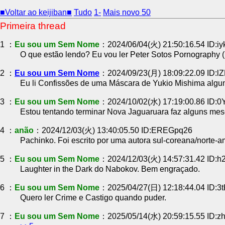
■Voltar ao keijiban■
Tudo
1-
Mais novo 50
Primeira thread
1 ：
Eu sou um Sem Nome
：2024/06/04(火) 21:50:16.54 ID:
O que estão lendo? Eu vou ler Peter Sotos Pornography (
2 ：
Eu sou um Sem Nome
：2024/09/23(月) 18:09:22.09 ID:
Eu li Confissões de uma Máscara de Yukio Mishima algun
3 ：
Eu sou um Sem Nome
：2024/10/02(水) 17:19:00.86 ID:
Estou tentando terminar Nova Jaguaruara faz alguns mes
4 ：
anão
：2024/12/03(火) 13:40:05.50 ID:EREGpq26
Pachinko. Foi escrito por uma autora sul-coreana/norte
5 ：
Eu sou um Sem Nome
：2024/12/03(火) 14:57:31.42 ID:
Laughter in the Dark do Nabokov. Bem engraçado.
6 ：
Eu sou um Sem Nome
：2025/04/27(日) 12:18:44.04 ID:3
Quero ler Crime e Castigo quando puder.
7 ：
Eu sou um Sem Nome
：2025/05/14(水) 20:59:15.55 ID:z