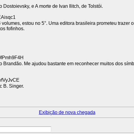
 Dostoievsky, e A morte de Ivan Ilitch, de Tolstói.
EAisqc1
lumes, estou no 5°. Uma editora brasileira prometeu trazer os
os fofinhos.
D:MPmh9F4H
nito Brandão. Me ajudou bastante em reconhecer muitos dos símb
:wfVyJvCE
 B. Singer.
Exibição de nova chegada