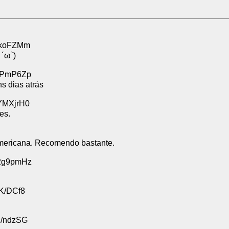
iykoFZMm
 ´ω`)
lZPmP6Zp
s dias atrás
0YMXjrH0
es.
-americana. Recomendo bastante.
h2g9pmHz
tK/DCf8
h/ndzSG