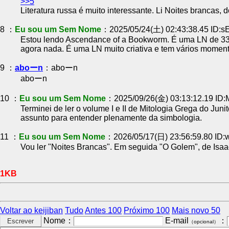
>>5
Literatura russa é muito interessante. Li Noites brancas, do
8 ：
Eu sou um Sem Nome
：2025/05/24(土) 02:43:38.45 ID:s
Estou lendo Ascendance of a Bookworm. É uma LN de 33 vo
agora nada. É uma LN muito criativa e tem vários moment
9 ：
aboーn
：aboーn
aboーn
10 ：
Eu sou um Sem Nome
：2025/09/26(金) 03:13:12.19 I
Terminei de ler o volume I e II de Mitologia Grega do Ju
assunto para entender plenamente da simbologia.
11 ：
Eu sou um Sem Nome
：2026/05/17(日) 23:56:59.80 ID
Vou ler "Noites Brancas". Em seguida "O Golem", de Isaac
1KB
Voltar ao keijiban
Tudo
Antes 100
Próximo 100
Mais novo 50
Nome：
E-mail
：
（opcional）