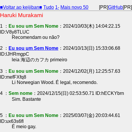
■Voltar ao keijiban■
Tudo
1-
Mais novo 50
[PR]
GitHub
[PR]
Haruki Murakami
1 ：
Eu sou um Sem Nome
：2024/10/03(木) 14:04:22.15
ID:V8y8TLUC
Recomendam ou não?
2 ：
Eu sou um Sem Nome
：2024/10/13(日) 15:33:06.68
ID:lJHRmgpC
leia 海辺のカフカ primeiro
3 ：
Eu sou um Sem Nome
：2024/12/02(月) 12:25:57.63
ID:mefFXfq8
Li Norwegian Wood. É legal, recomendo.
4 ：
Sem nome
：2024/12/15(日) 02:53:50.71 ID:hECKYbrn
Sim. Bastante
5 ：
Eu sou um Sem Nome
：2025/03/07(金) 20:03:44.61
ID:ux63s6fI
É meio gay.