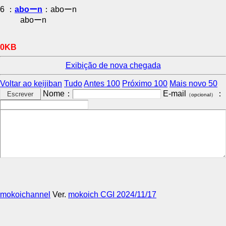
6 ：
aboーn
：aboーn
aboーn
0KB
Exibição de nova chegada
Voltar ao keijiban
Tudo
Antes 100
Próximo 100
Mais novo 50
Nome：
E-mail
：
（opcional）
mokoichannel
Ver.
mokoich CGI 2024/11/17