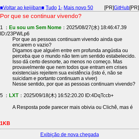
■Voltar ao keijiban■
Tudo
1-
Mais novo 50
[PR]
GitHub
[PR]
Por que se continuar vivendo?
1 ：
Eu sou um Sem Nome
：2025/08/27(水) 18:46:47.39
ID:/23PWLp6
Por que as pessoas continuam vivendo ainda que
encarem o vazio?
Digamos que alguém entre em profunda angústia ou
perceba que o mundo não tem um sentido estabelecido.
Isso dá certo desnorte, ao menos no começo. Mas
provavelmente que nem todos que entram em crises
existenciais rejeitem sua existência (isto é, não se
suicidam e portanto continuam a viver)
Nesse sentido, por que as pessoas continuam vivendo?
5 ：
LXT
：2025/09/18(木) 16:52:20.20 ID:4DqTccb+
A Resposta pode parecer mais obivia ou Clichê, mas é
1KB
Exibição de nova chegada