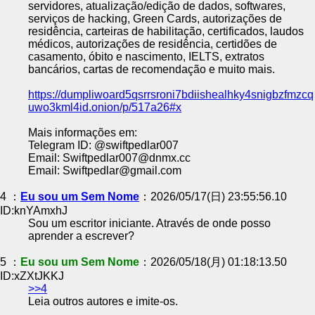
servidores, atualização/edição de dados, softwares,
serviços de hacking, Green Cards, autorizações de
residência, carteiras de habilitação, certificados, laudos
médicos, autorizações de residência, certidões de
casamento, óbito e nascimento, IELTS, extratos
bancários, cartas de recomendação e muito mais.
https://dumpliwoard5qsrrsroni7bdiishealhky4snigbzfmzcq
uwo3kml4id.onion/p/517a26#x
Mais informações em:
Telegram ID: @swiftpedlar007
Email: Swiftpedlar007@dnmx.cc
Email: Swiftpedlar@gmail.com
4 ：
Eu sou um Sem Nome
：2026/05/17(日) 23:55:56.10
ID:knYAmxhJ
Sou um escritor iniciante. Através de onde posso
aprender a escrever?
5 ：
Eu sou um Sem Nome
：2026/05/18(月) 01:18:13.50
ID:xZXtJKKJ
>>4
Leia outros autores e imite-os.