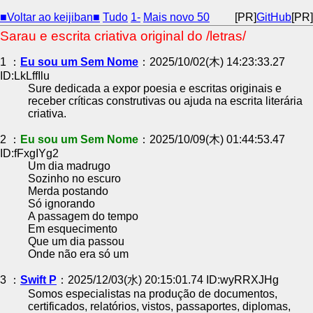
■Voltar ao keijiban■
Tudo
1-
Mais novo 50
[PR]
GitHub
[PR]
Sarau e escrita criativa original do /letras/
1 ：
Eu sou um Sem Nome
：2025/10/02(木) 14:23:33.27
ID:LkLffIlu
Sure dedicada a expor poesia e escritas originais e
receber críticas construtivas ou ajuda na escrita literária
criativa.
2 ：
Eu sou um Sem Nome
：2025/10/09(木) 01:44:53.47
ID:fFxgIYg2
Um dia madrugo
Sozinho no escuro
Merda postando
Só ignorando
A passagem do tempo
Em esquecimento
Que um dia passou
Onde não era só um
3 ：
Swift P
：2025/12/03(水) 20:15:01.74 ID:wyRRXJHg
Somos especialistas na produção de documentos,
certificados, relatórios, vistos, passaportes, diplomas,