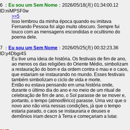
6 ：
Eu sou um Sem Nome
：2026/05/18(月) 01:34:00.12
ID:niMPSF0w
>>5
Isso lembrou da minha época quando eu imitava
Fernando Pessoa foi algo muito obscuro. Sempre fui
louco com as mensagens escondidas e ocultismo do
poema dele.
7 ：
Eu sou um Sem Nome
：2026/05/25(月) 00:32:23.36
ID:y4Dbgi4S
Eu tive uma ideia de história. Os festivais de fim de ano,
ao menos os das religiões do Oriente Médio, simbolizam
a restauração do bom e da ordem contra o mau e o caos,
que estariam se instaurando no mundo. Esses festivais
também simbolizam o ciclo de vida e morte.
Então eu estava pensando em uma história onde,
durante o último dia do ano e no meio de um ritual de
celebração de fim de ano, o Sol parasse de se mover e,
portanto, o tempo (atmosférico) parasse. Uma vez que o
novo ano não viria nessas condições, já que o tempo
estaria parado, o caos se instauraria e deuses e
demônios iriam descrr à Terra e começariam a lutar.