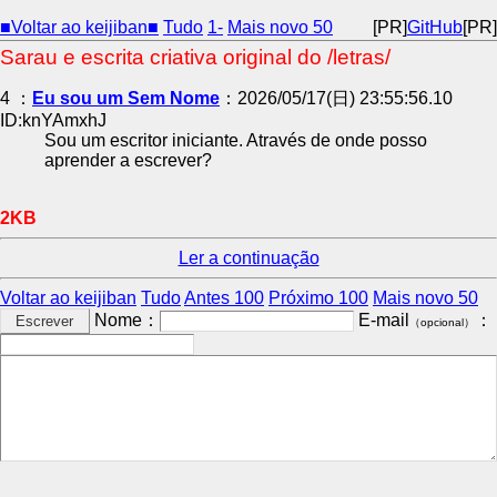
■Voltar ao keijiban■
Tudo
1-
Mais novo 50
[PR]
GitHub
[PR]
Sarau e escrita criativa original do /letras/
4 ：
Eu sou um Sem Nome
：2026/05/17(日) 23:55:56.10
ID:knYAmxhJ
Sou um escritor iniciante. Através de onde posso
aprender a escrever?
2KB
Ler a continuação
Voltar ao keijiban
Tudo
Antes 100
Próximo 100
Mais novo 50
Nome：
E-mail
：
（opcional）