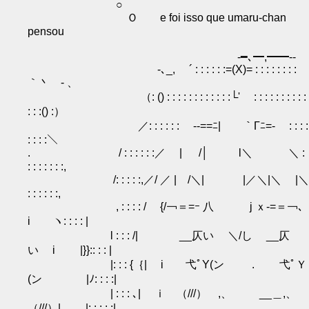
○
Ｏ e foi isso que umaru-chan
pensou
‐━､━,━━‐-
-､_, ´ : : : : : :=(X)= : : : : : : : :
｀丶 - 、
（: () : : : : : : : : : : : :└' : : : : : : : : : :
: : :() :）
／: : : : : : -‐==ﾆ|￣￣｀Γﾆ=- : : : :
: : : :＼
. / : : : : : :／ | /│ l＼ ＼ :
: : : : : : :,
/: : : : :,／/ ／ | /＼| |／＼|＼ |＼
: : : : : :,
, : : : : / {/￢＝=ｰ 八 j ｘ‐=＝￢､
i ヽ: : : : |
l : : : /| __仄い ＼/し __仄
い i |}}:: : : |
|: : : {｛| i 弋ﾟY(ン . 弋ﾟＹ
(ン |ﾉ: : : :|
| : : : ､| ｉ （///） ,、 __＿,、
（///）| |: : : : :|