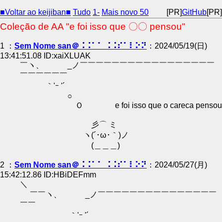
■Voltar ao keijiban■
Tudo
1-
Mais novo 50
[PR]
GitHub
[PR]
Coleção de AA "e foi isso que 〇〇 pensou"
1 ：
Sem Nome san＠⠨⠨⠁⠁ ⠨⠨⠎⠁⠇⠕⠝
：2024/05/19(日)
13:41:51.08 ID:xaiXLUAK
￣ヽ、 _ノ￣￣￣￣￣￣￣￣￣￣￣￣￣￣￣￣￣
￣￣￣￣￣￣
｀'ｰ '´
○
Ｏ e foi isso que o careca pensou
彡⌒ ミ
ヽ(´･ω･｀)ノ
(＿＿＿)
2 ：
Sem Nome san＠⠨⠨⠁⠁ ⠨⠨⠎⠁⠇⠕⠝
：2024/05/27(月)
15:42:12.86 ID:HBiDEFmm
＼
￣￣ヽ、 _ノ￣￣￣￣￣￣￣￣￣￣￣￣￣￣￣
￣￣
｀'ｰ '´