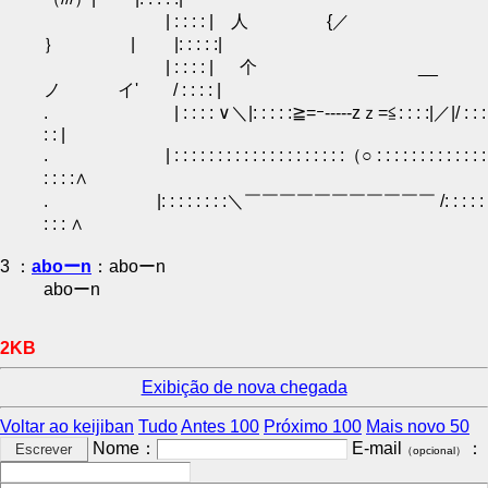
| : : : : | 人 {／
｝ | |: : : : :|
| : : : : | 个 __
ノ イ' / : : : : |
. | : : : : ∨＼|: : : : :≧=ｰ-----zｚ=≦: : : :|／|/ : : :
: : |
. | : : : : : : : : : : : : : : : : : : : :（○ : : : : : : : : : : : : :
: : : :∧
. |: : : : : : : :＼￣￣￣￣￣￣￣￣￣￣￣ /: : : : :
: : : ∧
3 ：
aboーn
：aboーn
aboーn
2KB
Exibição de nova chegada
Voltar ao keijiban
Tudo
Antes 100
Próximo 100
Mais novo 50
Nome：
E-mail
：
（opcional）