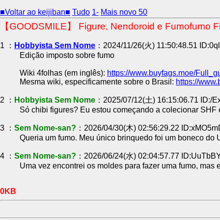
■Voltar ao keijiban■
Tudo
1-
Mais novo 50
【GOODSMILE】 Figure, Nendoroid e Fumofumo F
1 ：
Hobbyista Sem Nome
：2024/11/26(火) 11:50:48.51 ID:0q
Edição imposto sobre fumo
Wiki 4folhas (em inglês):
https://www.buyfags.moe/Full_g
Mesma wiki, especificamente sobre o Brasil:
https://www.
2 ：
Hobbyista Sem Nome
：2025/07/12(土) 16:15:06.71 ID:/
Só chibi figures? Eu estou começando a colecionar SHF 
3 ：
Sem Nome-san?
：2026/04/30(木) 02:56:29.22 ID:xMO5
Queria um fumo. Meu único brinquedo foi um boneco do U
4 ：
Sem Nome-san?
：2026/06/24(水) 02:04:57.77 ID:UuTbB
Uma vez encontrei os moldes para fazer uma fumo, mas eu
0KB