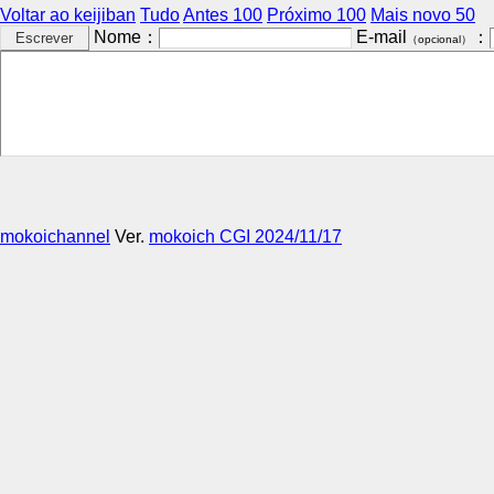
Voltar ao keijiban
Tudo
Antes 100
Próximo 100
Mais novo 50
Nome：
E-mail
：
（opcional）
mokoichannel
Ver.
mokoich CGI 2024/11/17