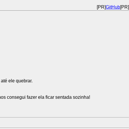
[PR]
GitHub
[PR]
até ele quebrar.
s consegui fazer ela ficar sentada sozinha!