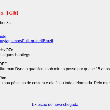
io 【Gift】
lbos8s
uide
buyfags.moe/Full_guide#Brazil
ExHzOZo
e alguns bootlegs.
mDFO
ltraman Dyna o qual ficou sob minha posse por quase 15 anos 
Yhm
 sou péssimo de costura e ela ficou toda deformada. Pelo meno
Exibição de nova chegada