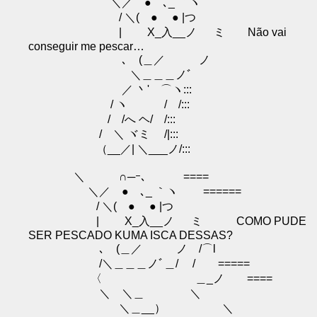
＼／ ● ､_ ｀ヽ
/ ＼( ● ● |つ
| X_入__ノ ミ Não vai
conseguir me pescar…
､ (＿／ ノ
＼＿＿＿ノﾞ
／ 丶' ⌒ヽ:::
/ ヽ / /:::
/ /へ ヘ/ /:::
/ ＼ ヾミ /|:::
（__／| ＼___ノ/:::
＼ ∩─ｰ､ ====
＼／ ● ､_ ｀ヽ ======
/ ＼( ● ● |つ
| X_入__ノ ミ COMO PUDE
SER PESCADO KUMA ISCA DESSAS?
､ (＿／ ノ /⌒l
/＼＿＿＿ノﾞ＿/ / =====
〈 ＿_ノ ====
＼ ＼＿ ＼
＼＿__） ＼