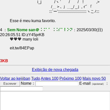
i_j /ヽ ' / / ! ,>
/＿ > ､ 」＿_/ _」, ｨ'´ 「
:::`ー':::::::::::::::::::::::::::::ヽこﾉ:::
Esse é meu kuma favorito.
4 ：
Sem Nome san＠⠨⠨⠁⠁ ⠨⠨⠎⠁⠇⠕⠝
：2025/03/30(日)
20:26:05.51 ID:zY45prKB
💖💖💖 many loli
eit.tw/84EPap
3KB
Exibição de nova chegada
Voltar ao keijiban
Tudo
Antes 100
Próximo 100
Mais novo 50
Nome：
E-mail
：
（opcional）