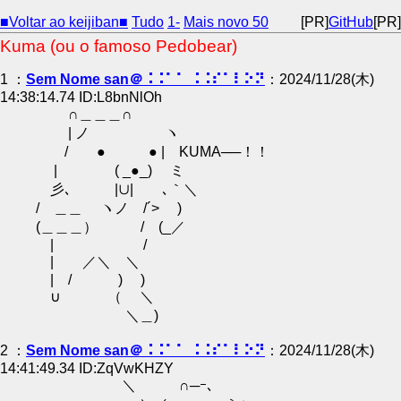
■Voltar ao keijiban■
Tudo
1-
Mais novo 50
[PR]
GitHub
[PR]
Kuma (ou o famoso Pedobear)
1 ：
Sem Nome san＠⠨⠨⠁⠁ ⠨⠨⠎⠁⠇⠕⠝
：2024/11/28(木)
14:38:14.74 ID:L8bnNlOh
∩＿＿＿∩
| ノ ヽ
/ ● ● | KUMA──！！
| ( _●_) ミ
彡､ |∪| ､｀＼
/ ＿＿ ヽノ /´> )
(＿＿＿） / (_／
| /
| ／＼ ＼
| / ) )
∪ （ ＼
＼＿)
2 ：
Sem Nome san＠⠨⠨⠁⠁ ⠨⠨⠎⠁⠇⠕⠝
：2024/11/28(木)
14:41:49.34 ID:ZqVwKHZY
＼ ∩─ｰ､