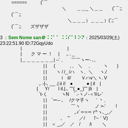
====== (´⌒
＼ ＿＿_ ＼＿＿ (´⌒;;
(´⌒;;
＼＿＿＿）＿＿＿）(´;;⌒
(´⌒;; ズザザザ
3 ：
Sem Nome san＠⠨⠨⠁⠁ ⠨⠨⠎⠁⠇⠕⠝
：2025/03/29(土)
23:22:51.90 ID:72GqyUdo
| |
| ク マ ー ！ | ,. . _
|＿＿＿＿＿＿＿| --' 、 ￣￣ヽー- ､,
| | ( , , ＼ 、 ヽ )
| | ヽ / /_ /ハ ヽ、＼ ヽ./
| | i il/ Ｖハv＼ヽ. V
,. -{-､ __ .| ii i! ● ● | il |
{ Y/ l il.|.､ ""(_●_)"" |li |
`t-く ヽN ` .-ヽノ-＜ﾘiレ'
| | `ー-- ､ /クマ子ヽ ｀丶、
| | ￣ヽ ノ >-' !
| | ,.ｨ`＝=＝ r'^ヽ､_,／
| | , '" ／/ !'~｀V)
| | ＜ _,／ ／ / /i ＼