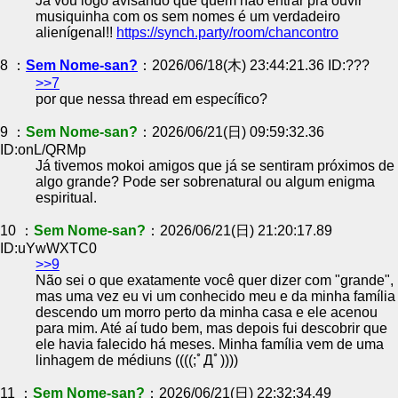
Já vou logo avisando que quem não entrar pra ouvir
musiquinha com os sem nomes é um verdadeiro
alienígenal!!
https://synch.party/room/chancontro
8 ：
Sem Nome-san?
：2026/06/18(木) 23:44:21.36 ID:???
>>7
por que nessa thread em específico?
9 ：
Sem Nome-san?
：2026/06/21(日) 09:59:32.36
ID:onL/QRMp
Já tivemos mokoi amigos que já se sentiram próximos de
algo grande? Pode ser sobrenatural ou algum enigma
espiritual.
10 ：
Sem Nome-san?
：2026/06/21(日) 21:20:17.89
ID:uYwWXTC0
>>9
Não sei o que exatamente você quer dizer com "grande",
mas uma vez eu vi um conhecido meu e da minha família
descendo um morro perto da minha casa e ele acenou
para mim. Até aí tudo bem, mas depois fui descobrir que
ele havia falecido há meses. Minha família vem de uma
linhagem de médiuns ((((;ﾟДﾟ))))
11 ：
Sem Nome-san?
：2026/06/21(日) 22:32:34.49