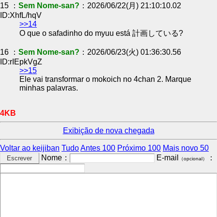
15 ：
Sem Nome-san?
：2026/06/22(月) 21:10:10.02
ID:XhfL/hqV
>>14
O que o safadinho do myuu está 計画している?
16 ：
Sem Nome-san?
：2026/06/23(火) 01:36:30.56
ID:rIEpkVgZ
>>15
Ele vai transformar o mokoich no 4chan 2. Marque
minhas palavras.
4KB
Exibição de nova chegada
Voltar ao keijiban
Tudo
Antes 100
Próximo 100
Mais novo 50
Nome：
E-mail
：
（opcional）