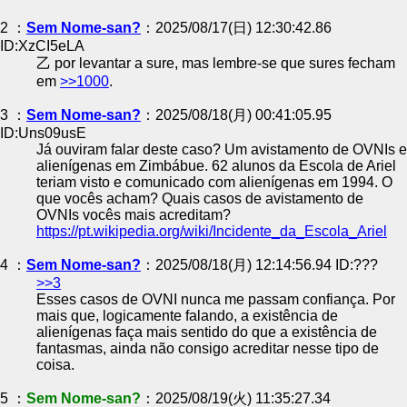
2 ：
Sem Nome-san?
：2025/08/17(日) 12:30:42.86
ID:XzCI5eLA
乙 por levantar a sure, mas lembre-se que sures fecham
em
>>1000
.
3 ：
Sem Nome-san?
：2025/08/18(月) 00:41:05.95
ID:Uns09usE
Já ouviram falar deste caso? Um avistamento de OVNIs e
alienígenas em Zimbábue. 62 alunos da Escola de Ariel
teriam visto e comunicado com alienígenas em 1994. O
que vocês acham? Quais casos de avistamento de
OVNIs vocês mais acreditam?
https://pt.wikipedia.org/wiki/Incidente_da_Escola_Ariel
4 ：
Sem Nome-san?
：2025/08/18(月) 12:14:56.94 ID:???
>>3
Esses casos de OVNI nunca me passam confiança. Por
mais que, logicamente falando, a existência de
alienígenas faça mais sentido do que a existência de
fantasmas, ainda não consigo acreditar nesse tipo de
coisa.
5 ：
Sem Nome-san?
：2025/08/19(火) 11:35:27.34