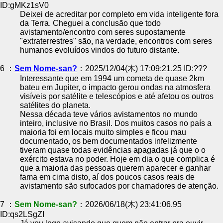
ID:gMKz1sV0
Deixei de acreditar por completo em vida inteligente fora
da Terra. Cheguei a conclusão que todo
avistamento/encontro com seres supostamente
"extraterrestres" são, na verdade, encontros com seres
humanos evoluídos vindos do futuro distante.
6 ：
Sem Nome-san?
：2025/12/04(木) 17:09:21.25 ID:???
Interessante que em 1994 um cometa de quase 2km
bateu em Jupiter, o impacto gerou ondas na atmosfera
visíveis por satélite e telescópios e até afetou os outros
satélites do planeta.
Nessa década teve vários avistamentos no mundo
inteiro, inclusive no Brasil. Dos muitos casos no país a
maioria foi em locais muito simples e ficou mau
documentado, os bem documentados infelizmente
tiveram quase todas evidências apagadas já que o o
exército estava no poder. Hoje em dia o que complica é
que a maioria das pessoas querem aparecer e ganhar
fama em cima disto, aí dos poucos casos reais de
avistamento são sufocados por chamadores de atenção.
7 ：
Sem Nome-san?
：2026/06/18(木) 23:41:06.95
ID:qs2LSgZI