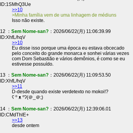
ID:1SMhQ3Ue
>>10
Minha família vem de uma linhagem de médiuns
Isso não existe.
12 ：
Sem Nome-san?
：2026/06/22(月) 11:06:39.99
ID:XhfL/hqV
>>10
Eu disse isso porque uma época eu estava obcecado
pelo conceito do grande monarca e sonhei várias vezes
com Dom Sebastião e vários demônios, é como se eu
estivesse possuído.
13 ：
Sem Nome-san?
：2026/06/22(月) 11:09:53.50
ID:XhfL/hqV
>>11
D-desde quando existe verdetexto no mokoi!?
ʕ⁠ ⁠º⁠ ⁠ᴥ⁠ ⁠º⁠ʔ(⁠＠⁠_⁠＠⁠;⁠)
14 ：
Sem Nome-san?
：2026/06/22(月) 12:39:06.01
ID:CMdThlE+
>>13
desde ontem