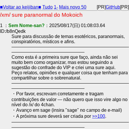
■Voltar ao keijiban■
Tudo
1-
Mais novo 50
[PR]
GitHub
[PR]
/xm/ sure paranormal do Mokoich
1 ：
Sem Nome-san?
：2025/08/17(日) 01:08:03.64
ID:/b8nQedk
Sure para discussão de temas esotéricos, paranormais,
conspiratórios, místicos e afins.
─────────────────────────────────────
───────────────────────
Como esta é a primeira sure que faço, ainda não sei
muito bem como organizar, mas estou seguindo a
sugestão do confrade do VIP e criei uma sure aqui.
Peço relatos, opiniões e qualquer coisa que tenham para
compartilhar sobre o sobrenatural.
─────────────────────────────────────
───────────────────────
・Por favor, escrevam corretamente e tragam
contribuições de valor — não quero que isso vire algo no
nível do /x/ do 4chan.
・Avanço em sage (insira "sage" no campo de e-mail)
・A próxima sure deverá ser criada por
>>100
.
─────────────────────────────────────
───────────────────────