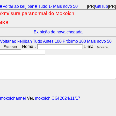
■Voltar ao keijiban■
Tudo
1-
Mais novo 50
[PR]
GitHub
[PR]
/xm/ sure paranormal do Mokoich
4KB
Exibição de nova chegada
Voltar ao keijiban
Tudo
Antes 100
Próximo 100
Mais novo 50
Nome：
E-mail
：
（opcional）
mokoichannel
Ver.
mokoich CGI 2024/11/17