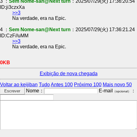
3 ：
Sem Nome-san@Next turn
：2025/07/29(火) 17:36:20.54
ID:ji3czxXa
>>3
Na verdade, era na Epic.
4 ：
Sem Nome-san@Next turn
：2025/07/29(火) 17:36:21.24
ID:CzF//uMM
>>3
Na verdade, era na Epic.
0KB
Exibição de nova chegada
Voltar ao keijiban
Tudo
Antes 100
Próximo 100
Mais novo 50
Nome：
E-mail
：
（opcional）