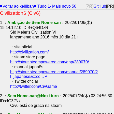
■Voltar ao keijiban■
Tudo
1-
Mais novo 50
[PR]
GitHub
[PR]
Civilization6 (Civ6)
1 ：
Ambição de Sem Nome san
：2022/01/06(木)
15:14:12.10 ID:B+Q64DzR
Sid Meier's Civilization VI
lançamento ano 2016 mês 10 dia 21！
・site oficial
http://civilization.com/
・steam store page
http://store.steampowered.com/app/289070/
・manual japonês
http://store.steampowered.com/manual/289070/?
l=japanese&;;;cc=JP
・Twitter oficial
http://twitter.com/CivGame
2 ：
Sem Nome-san@Next turn
：2025/07/24(木) 03:24:56.30
ID:clC3f/Nx
Civ6 está de graça na steam.