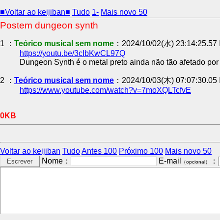
■Voltar ao keijiban■
Tudo
1-
Mais novo 50
Postem dungeon synth
1 ：
Teórico musical sem nome
：2024/10/02(水) 23:14:25.57
https://youtu.be/3cIbKwCL97Q
Dungeon Synth é o metal preto ainda não tão afetado por
2 ：
Teórico musical sem nome
：2024/10/03(木) 07:07:30.05 
https://www.youtube.com/watch?v=7moXQLTcfvE
0KB
Voltar ao keijiban
Tudo
Antes 100
Próximo 100
Mais novo 50
Nome：
E-mail
：
（opcional）