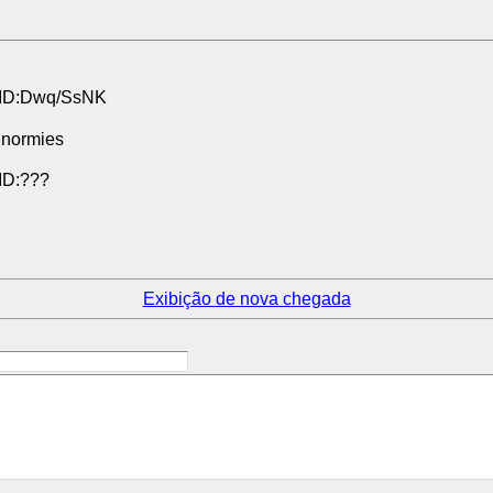
 ID:Dwq/SsNK
 normies
ID:???
Exibição de nova chegada