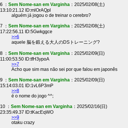
6 ：
Sem Nome-san em Varginha
：2025/02/08(土)
13:10:21.12 ID:mlOrAQpl
alguém já jogou o de treinar o cerebro?
7 ：
Sem Nome-san em Varginha
：2025/02/08(土)
17:22:56.11 ID:5Gwkggce
>>6
aquele 脳を鍛える大人のDSトレーニング?
8 ：
Sem Nome-san em Varginha
：2025/02/09(日)
11:00:53.50 ID:tfH3ypoA
>>7
Acho que sim mas não sei por que falou em japonês
9 ：
Sem Nome-san em Varginha
：2025/02/09(日)
15:14:03.01 ID:1vL6P3mP
>>8
é o nome do jogo ^^;
10 ：
Sem Nome-san em Varginha
：2025/02/16(日)
23:35:49.37 ID:tKacEqWO
>>9
otaku crazy