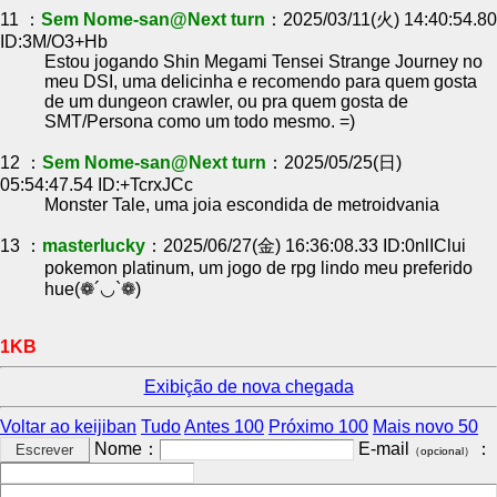
11 ：
Sem Nome-san@Next turn
：2025/03/11(火) 14:40:54.80
ID:3M/O3+Hb
Estou jogando Shin Megami Tensei Strange Journey no
meu DSI, uma delicinha e recomendo para quem gosta
de um dungeon crawler, ou pra quem gosta de
SMT/Persona como um todo mesmo. =)
12 ：
Sem Nome-san@Next turn
：2025/05/25(日)
05:54:47.54 ID:+TcrxJCc
Monster Tale, uma joia escondida de metroidvania
13 ：
masterlucky
：2025/06/27(金) 16:36:08.33 ID:0nlIClui
pokemon platinum, um jogo de rpg lindo meu preferido
hue(❁´◡`❁)
1KB
Exibição de nova chegada
Voltar ao keijiban
Tudo
Antes 100
Próximo 100
Mais novo 50
Nome：
E-mail
：
（opcional）