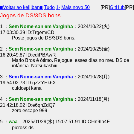
■Voltar ao keijiban■
Tudo
1-
Mais novo 50
[PR]
GitHub
[PR]
Jogos de DS/3DS bons
1 ：
Sem Nome-san em Varginha
：2024/10/22(火)
17:03:30.39 ID:TrgemrCD
Poste jogos de DS/3DS bons.
2 ：
Sem Nome-san em Varginha
：2024/10/25(金)
16:20:49.87 ID:ediPBAwR
Mario Bros é ótimo. Rejoguei esses dias no meu DS de
infância. Natsukashiiii
3 ：
Sem Nome-san em Varginha
：2024/10/28(月)
19:54:02.73 ID:gZZYEk6X
culdcept kana
4 ：
Sem Nome-san em Varginha
：2024/11/18(月)
21:42:18.02 ID:e6qhZdQ7
zero escape 999
5 ：
waa
：2025/01/29(水) 15:07:51.91 ID:OHn9Ib4F
picross ds