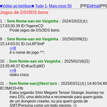
■Voltar ao keijiban■
Tudo
1-
Mais novo 50
[PR]
GitHub
[PR]
Jogos de DS/3DS bons
1 ：
Sem Nome-san em Varginha
：2024/10/22(火)
17:03:30.39 ID:TrgemrCD
Poste jogos de DS/3DS bons.
9 ：
Sem Nome-san em Varginha
：2025/02/09(日)
15:14:03.01 ID:1vL6P3mP
>>8
é o nome do jogo ^^;
10 ：
Sem Nome-san em Varginha
：2025/02/16(日)
23:35:49.37 ID:tKacEqWO
>>9
otaku crazy
11 ：
Sem Nome-san@Next turn
：2025/03/11(火) 14:40:54.80
ID:3M/O3+Hb
Estou jogando Shin Megami Tensei Strange Journey no
meu DSI, uma delicinha e recomendo para quem gosta
de um dungeon crawler, ou pra quem gosta de
SMT/Persona como um todo mesmo. =)