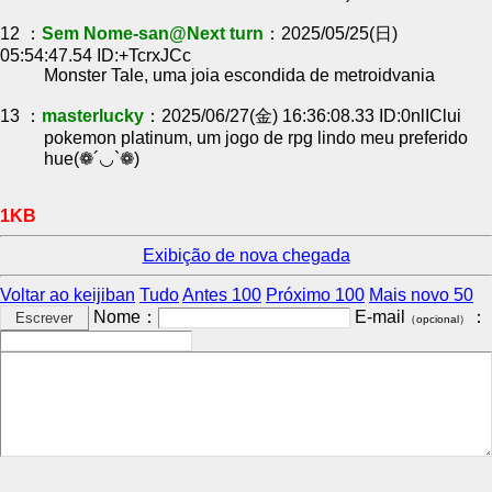
12 ：
Sem Nome-san@Next turn
：2025/05/25(日)
05:54:47.54 ID:+TcrxJCc
Monster Tale, uma joia escondida de metroidvania
13 ：
masterlucky
：2025/06/27(金) 16:36:08.33 ID:0nlIClui
pokemon platinum, um jogo de rpg lindo meu preferido
hue(❁´◡`❁)
1KB
Exibição de nova chegada
Voltar ao keijiban
Tudo
Antes 100
Próximo 100
Mais novo 50
Nome：
E-mail
：
（opcional）