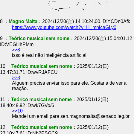
〈 ￣ ノ ､ ｀ヽ ゛
｀ｰ7''"￣´ ヽ
8 ：
Magno Malta
：2024/12/20(金) 14:10:24.00 ID:YCDn0Afk
https://www.youtube.com/watch?v=H_mnicaGLy0
9 ：
Teórico musical sem nome
：2024/12/20(金) 15:04:01.12
ID:VEGHhPMm
>>8
isso é real não inteligência artificial
10 ：
Teórico musical sem nome
：2025/01/12(日)
13:47:31.71 ID:wvRJAFCU
>>8
Alguém precisa enviar isso para ele. Gostaria de ver a
reação.
11 ：
Teórico musical sem nome
：2025/01/12(日)
18:40:49.92 ID:wk7GVo/6
>>10
Mandei um email para sen.magnomalta@senado.leg.br
12 ：
Teórico musical sem nome
：2025/01/12(日)
23:10:47.61 ID:Nb2PSGC9