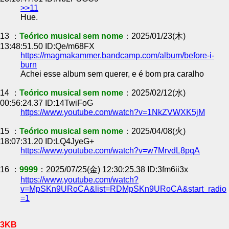
>>11
Hue.
13 ：
Teórico musical sem nome
：2025/01/23(木)
13:48:51.50 ID:Qe/m68FX
https://magmakammer.bandcamp.com/album/before-i-
burn
Achei esse album sem querer, e é bom pra caralho
14 ：
Teórico musical sem nome
：2025/02/12(水)
00:56:24.37 ID:14TwiFoG
https://www.youtube.com/watch?v=1NkZVWXK5jM
15 ：
Teórico musical sem nome
：2025/04/08(火)
18:07:31.20 ID:LQ4JyeG+
https://www.youtube.com/watch?v=w7MrvdL8pqA
16 ：
9999
：2025/07/25(金) 12:30:25.38 ID:3fm6ii3x
https://www.youtube.com/watch?
v=MpSKn9URoCA&list=RDMpSKn9URoCA&start_radio
=1
3KB