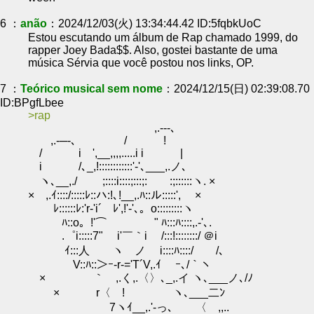
6 ：
anão
：2024/12/03(火) 13:34:44.42 ID:5fqbkUoC
Estou escutando um álbum de Rap chamado 1999, do
rapper Joey Bada$$. Also, gostei bastante de uma
música Sérvia que você postou nos links, OP.
7 ：
Teórico musical sem nome
：2024/12/15(日) 02:39:08.70
ID:BPgfLbee
rap
,.-‐-､
,.-─-､ / !
/ i ',__,,,,.....i i |
i /､_,!::::::::::::'-'､___,.ノ､
ヽ､__,./ ;::::i::::;:::;: :;::::::ヽ. ×
× ,.ｲ::::/:::::ﾚ::ハ:!､!__,.ﾊ::ル:::::', ×
ﾚ::::::ﾚ:'r‐'i´ ﾚ',!'-'､。o:::::::::ヽ
ﾊ::o。!'⌒ " ﾊ:::ﾊ::::,.-'､.
.゜i:::::7" i'￣｀i /:::!::::::::/ ＠i
ｲ:::人 ヽ ノ i::::ﾊ::::/ /､
V::ﾊ::＞ｰ-r‐='T´V,.ｲ ｰ､/｀ヽ
× ｀ ,.く,.〈〉､_,.イ ヽ､___ノ､/ﾉ
× r〈 ! ヽ､___二ﾝ
7ヽｲ__,.'-っ､ 〈 ,,..