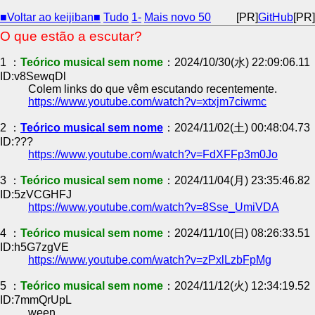
■Voltar ao keijiban■
Tudo
1-
Mais novo 50
[PR]
GitHub
[PR]
O que estão a escutar?
1 ：
Teórico musical sem nome
：2024/10/30(水) 22:09:06.11
ID:v8SewqDl
Colem links do que vêm escutando recentemente.
https://www.youtube.com/watch?v=xtxjm7ciwmc
2 ：
Teórico musical sem nome
：2024/11/02(土) 00:48:04.73
ID:???
https://www.youtube.com/watch?v=FdXFFp3m0Jo
3 ：
Teórico musical sem nome
：2024/11/04(月) 23:35:46.82
ID:5zVCGHFJ
https://www.youtube.com/watch?v=8Sse_UmiVDA
4 ：
Teórico musical sem nome
：2024/11/10(日) 08:26:33.51
ID:h5G7zgVE
https://www.youtube.com/watch?v=zPxlLzbFpMg
5 ：
Teórico musical sem nome
：2024/11/12(火) 12:34:19.52
ID:7mmQrUpL
ween