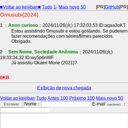
■Voltar ao keijiban■
Tudo
1-
Mais novo 50
[PR]
GitHub
[PR]
Omusubi(2024)
1 ：
Anon curioso
：2024/11/26(火) 17:32:03.53 ID:aqaa3oKT
Estou assistindo Omusubi e estou gostando. Se puderem
fazer recomendações com séries/filmes parecidos.
Obrigado.
2 ：
Sem Nome, Sociedade Anônima
：2024/11/26(火)
19:33:34.32 ID:wy5p6nWF
Já assistiu Okaeri Mone (2021)?
0KB
Exibição de nova chegada
Voltar ao keijiban
Tudo
Antes 100
Próximo 100
Mais novo 50
Nome：
E-mail
：
（opcional）