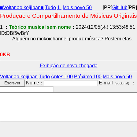
■Voltar ao keijiban■
Tudo
1-
Mais novo 50
[PR]
GitHub
[PR]
Produção e Compartilhamento de Músicas Originais
1 ：
Teórico musical sem nome
：2024/12/05(木) 13:53:48.51
ID:DBf5wBrY
Alguém no mokoichannel produz música? Postem elas.
0KB
Exibição de nova chegada
Voltar ao keijiban
Tudo
Antes 100
Próximo 100
Mais novo 50
Nome：
E-mail
：
（opcional）