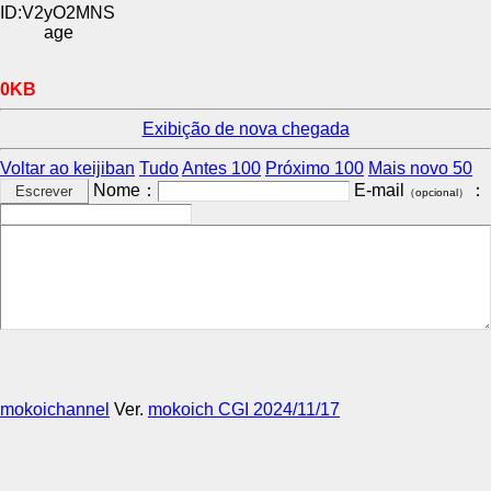
ID:V2yO2MNS
age
0KB
Exibição de nova chegada
Voltar ao keijiban
Tudo
Antes 100
Próximo 100
Mais novo 50
Nome：
E-mail
：
（opcional）
mokoichannel
Ver.
mokoich CGI 2024/11/17