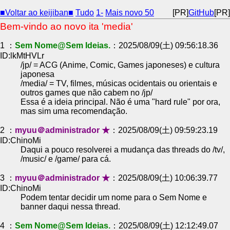
■Voltar ao keijiban■
Tudo
1-
Mais novo 50
[PR]
GitHub
[PR]
Bem-vindo ao novo ita 'media'
1 ：
Sem Nome@Sem Ideias.
：2025/08/09(土) 09:56:18.36
ID:lkMtHVLr
/jp/ = ACG (Anime, Comic, Games japoneses) e cultura
japonesa
/media/ = TV, filmes, músicas ocidentais ou orientais e
outros games que não cabem no /jp/
Essa é a ideia principal. Não é uma "hard rule" por ora,
mas sim uma recomendação.
2 ：
myuu＠administrador ★
：2025/08/09(土) 09:59:23.19
ID:ChinoMi
Daqui a pouco resolverei a mudança das threads do /tv/,
/music/ e /game/ para cá.
3 ：
myuu＠administrador ★
：2025/08/09(土) 10:06:39.77
ID:ChinoMi
Podem tentar decidir um nome para o Sem Nome e
banner daqui nessa thread.
4 ：
Sem Nome@Sem Ideias.
：2025/08/09(土) 12:12:49.07