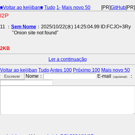
■Voltar ao keijiban■
Tudo
1-
Mais novo 50
[PR]
GitHub
[PR]
I2P
11 ：
Sem Nome
：2025/10/22(水) 14:25:04.99 ID:FCJO+3Ry
"Onion site not found"
2KB
Ler a continuação
Voltar ao keijiban
Tudo
Antes 100
Próximo 100
Mais novo 50
Nome：
E-mail
：
（opcional）