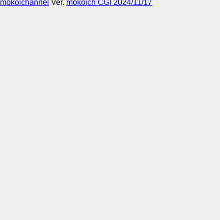
mokoichannel
Ver.
mokoich CGI 2024/11/17