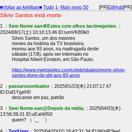
■Voltar ao keijiban■
Tudo
1-
Mais novo 50
[PR]
GitHub
[PR]
Silvio Santos está morto
1 ：
Sem Nome san＠Estou com olhos lacrimejantes.
：
2024/08/17(土) 10:10:13.46 ID:ixmVKB9k0
Silvio Santos, um dos maiores
nomes da história da TV brasileira,
morreu aos 93 anos, na madrugada deste
sábado (17/8), após ser internado no
Hospital Albert Einstein, em São Paulo.
https://www.metropoles.com/celebridades/morre-silvio-
santos-dono-do-sbt-aos-93-anos
2 ：
passarozombador
：2025/01/23(木) 21:07:17.47
ID:Daf1YgeH0
descanse em paz, patrão
3 ：
Sem Nome-san@Depois da mídia.
：2025/04/03(木)
13:56:39.31 ID:uEal4ifS0
quem? （ ´,_ゝ`）
4 ：
TestUser
：2025/04/20(日) 16:42:31.34 ID:lWz4E9esI