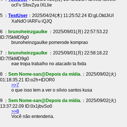
ocFv SfovZya lXLlie
5 ：
TestUser
：2025/04/24(木) 11:25:52.24 ID:gLOtdJiUI
XaNdO lARFu iQJQ
6 ：
brunoheinzgaulke
：2025/09/01(月) 22:57:53.22
ID:7l5kMD9g0
brunoheinzgaulke pomerode komprao
7 ：
brunoheinzgaulke
：2025/09/01(月) 22:58:18.22
ID:7l5kMD9g0
eae tropa trabalho no atacado ta foda
8 ：
Sem Nome-san@Depois da mídia.
：2025/09/02(火)
01:18:35.21 ID:o2h+tDOR0
>>7
o que isso tem a ver o silvio santos kusa
9 ：
Sem Nome-san@Depois da mídia.
：2025/09/02(火)
13:37:22.09 ID:0x1jbvSo0
>>8
Você não entenderia.